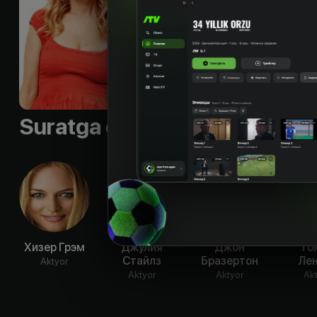
Suratga olish guruhi
Хизер Грэм
Джулия
Джон
То
Стайлз
Бразертон
Ле
Aktyor
Aktyor
Aktyor
Ak