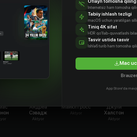
Oflayn tomosha qiling
Internetsiz ham tomosha qil
Tabiiy ishlash tezligi
macOS uchun yaratilgan silliq
Tiniq 4K sifat
HDR qo'llab-quvvatlashi bilan
Tasvir ustida tasvir
Ishlаб turib ham tomosha qil
Mac uc
Brauzer
App Store'da mavj
мас
Андреа
Майкл Гросс
Джули
ннон
Сэвадж
Халстон
Aktyor
tyor
Aktyor
Aktyor