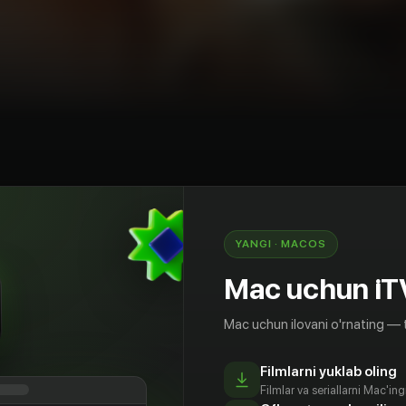
rama
Komediya
Melodrama
AQSh
YANGI · MACOS
нн пытается обрести внутреннее спокойствие,
Mac uchun iT
гополучную семью, несчастливую личную
сть сказать «нет», из-за которой она
Mac uchun ilovani o'rnating — 
но пытаться решить проблемы других.
Filmlarni yuklab oling
Filmlar va seriallarni Mac'in