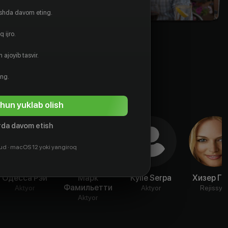
ishda davom eting.
 ijro.
 ajoyib tasvir.
ing.
hun yuklab olish
da davom etish
ud · macOS 12 yoki yangiroq
Одесса Рэй
Марк
Kylie Serpa
Хизер Гр
Фамильетти
Aktyor
Aktyor
Rejissyo
Aktyor