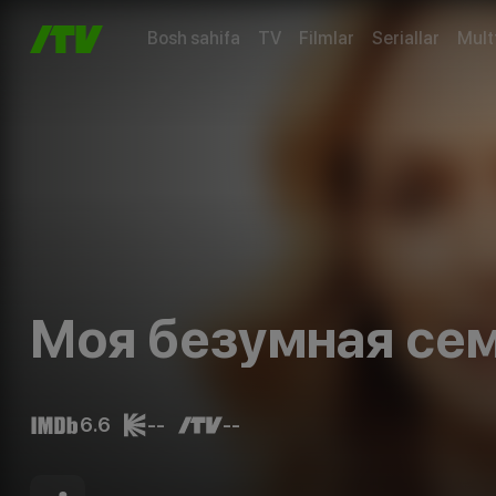
Bosh sahifa
TV
Filmlar
Seriallar
Mult
Моя безумная се
6.6
--
--