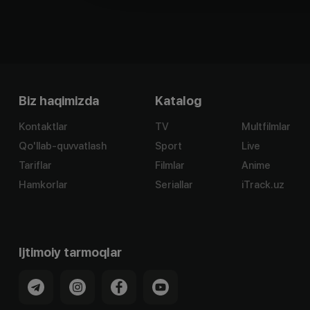
Biz haqimizda
Katalog
Kontaktlar
TV
Multfilmlar
Qo'llab-quvvatlash
Sport
Live
Tariflar
Filmlar
Anime
Hamkorlar
Seriallar
iTrack.uz
Ijtimoiy tarmoqlar