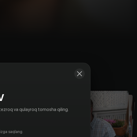
Kadrlar
V
tezroq va qulayroq tomosha qiling.
gizga saqlang.