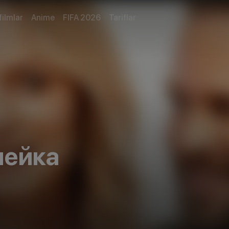
filmlar
Anime
FIFA 2026
Tariflar
мейка