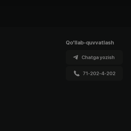
Qo'llab-quvvatlash
Chatga yozish
71-202-4-202