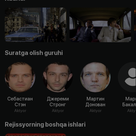
Suratga olish guruhi
Себастиан
Джереми
Мартин
Мар
Стэн
Стронг
Донован
Бакал
Aktyor
Aktyor
Aktyor
Akty
Rejissyorning boshqa ishlari