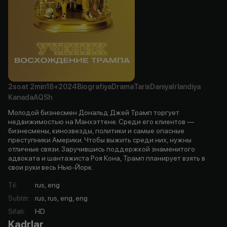
2soat
2min
18+
2024
Biografiya
Drama
Tarix
Daniya
Irlandiya
Kanada
AQSh
Молодой бизнесмен Дональд Джей Трамп торгует
недвижимостью на Манхэттене. Среди его клиентов —
бизнесмены, кинозвезды, политики и самые опасные
преступники Америки. Чтобы выжить среди них, нужны
отличные связи. Заручившись поддержкой знаменитого
адвоката и шантажиста Роя Кона, Трамп планирует взять в
свои руки весь Нью-Йорк.
Til
:
rus, eng
Subtitr
:
rus, rus, eng, eng
Sifati
:
HD
Kadrlar