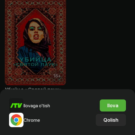
18
+
Убийца «Святой паук»
Obuna
Ilova
Ilovaga o'tish
Qolish
Chrome