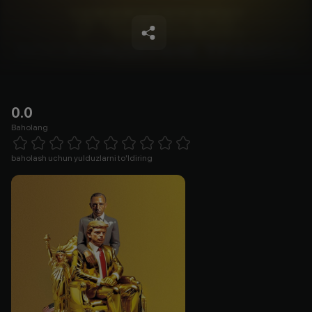
0.0
Baholang
Empty
1 Star
2 Stars
3 Stars
4 Stars
5 Stars
6 Stars
7 Stars
8 Stars
9 Stars
10 Stars
baholash uchun yulduzlarni to'ldiring