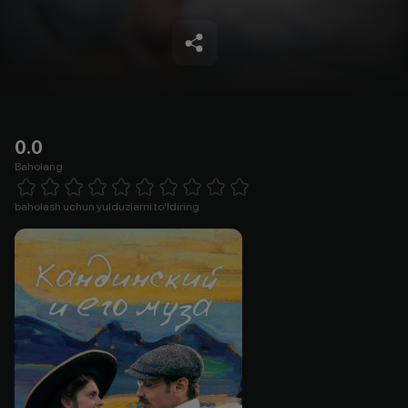
0.0
Baholang
Empty
1 Star
2 Stars
3 Stars
4 Stars
5 Stars
6 Stars
7 Stars
8 Stars
9 Stars
10 Stars
baholash uchun yulduzlarni to'ldiring