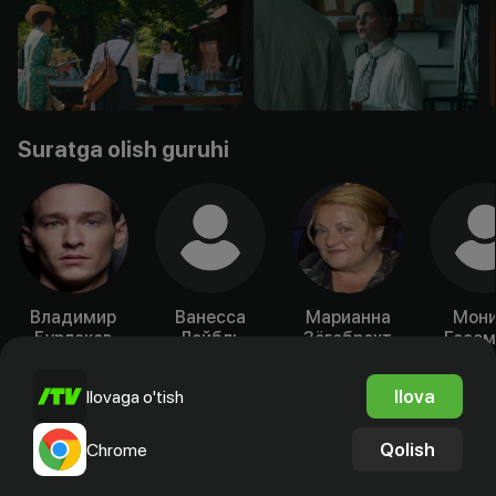
Suratga olish guruhi
Владимир
Ванесса
Марианна
Мони
Бурлаков
Лойбль
Зёгебрехт
Госсм
Aktyor
Aktyor
Aktyor
Akty
Ilova
Ilovaga o'tish
Qolish
Chrome