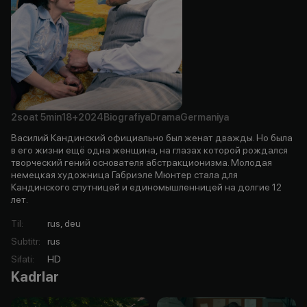
2soat
5min
18+
2024
Biografiya
Drama
Germaniya
Василий Кандинский официально был женат дважды. Но была
в его жизни ещё одна женщина, на глазах которой рождался
творческий гений основателя абстракционизма. Молодая
немецкая художница Габриэле Мюнтер стала для
Кандинского спутницей и единомышленницей на долгие 12
лет.
Til
:
rus, deu
Subtitr
:
rus
Sifati
:
HD
Kadrlar