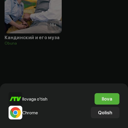
18
+
Кандинский и его муза
Obuna
Ilova
Ilovaga o'tish
Qolish
Chrome