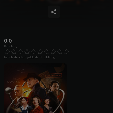
0.0
Baholang
Empty
1 Star
2 Stars
3 Stars
4 Stars
5 Stars
6 Stars
7 Stars
8 Stars
9 Stars
10 Stars
baholash uchun yulduzlarni to'ldiring