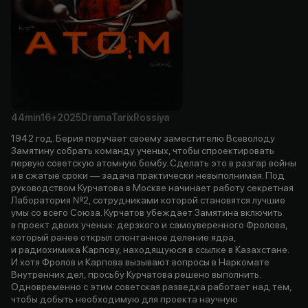
44min
16+
2025
Drama
Tarix
Rossiya
1942 год. Берия поручает своему заместителю Всеволоду
Замятину собрать команду ученых, чтобы спроектировать
первую советскую атомную бомбу. Сделать это в разгар войны
и в сжатые сроки — задача практически невыполнимая. Под
руководством Курчатова в Москве начинает работу секретная
Лаборатория №2, сотрудниками которой становятся лучшие
умы со всего Союза. Курчатов убеждает Замятина включить
в проект двоих ученых: дерзкого и самоуверенного Фролова,
который ранее открыл спонтанное деление ядра,
и радиохимика Карпову, находящуюся в ссылке в Казахстане.
И хотя Фролов и Карпова вызывают вопросы в Наркомате
Внутренних дел, просьбу Курчатова решено выполнить.
Одновременно с этим советская разведка работает над тем,
чтобы добыть необходимую для проекта научную