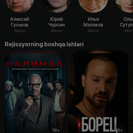
Алексей
Юрий
Илья
Оль
Гуськов
Чурсин
Малаков
Сутул
Aktyor
Aktyor
Aktyor
Akty
Rejissyorning boshqa ishlari
18
+
16
+