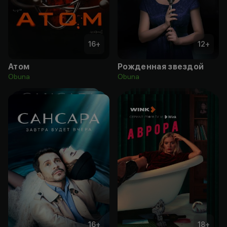
16
+
12
+
Атом
Рожденная звездой
Obuna
Obuna
16
+
18
+