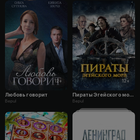
12
+
12
+
Любовь говорит
Пираты Эгейского моря
Bepul
Bepul