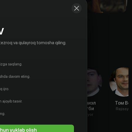
V
tezroq va qulayroq tomosha qiling.
gizga saqlang.
ishda davom eting.
 ijro.
 ajoyib tasvir.
Руби Эшборн
Тревор Ив
Дэниэл
Том Во
Серкис
Ригби
Aktyor
Rejissyo
ing.
Aktyor
Aktyor
hun yuklab olish