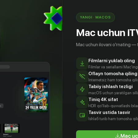
YANGI · MACOS
Mac uchun iT
Mac uchun ilovani o'rnating — 
Filmlarni yuklab oling
Filmlar va seriallarni Mac'in
Oflayn tomosha qiling
Internetsiz ham tomosha qil
Tabiiy ishlash tezligi
macOS uchun yaratilgan silliq
Tiniq 4K sifat
HDR qo'llab-quvvatlashi bilan
Таппер
Джеймс
Джемма
Сабрина
Tasvir ustida tasvir
Флит
Джонс
Бартлетт
tyor
Ishlаб turib ham tomosha qil
Aktyor
Aktyor
Aktyor
Mac uc