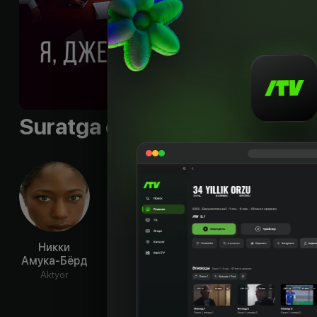
Til
:
rus, eng
Sifati
:
HD
Suratga olish guruhi
Никки
Джон Симм
Гарри Ллойд
Зои 
Амука-Бёрд
Aktyor
Aktyor
Ak
Aktyor