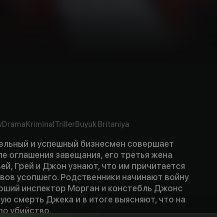
v
Drama
Kriminal
Triller
Buyuk Britaniya
ельный и успешный бизнесмен совершает
е оглашения завещания, его третья жена
ей, Грей и Джон узнают, что им причитается
ивов усопшего. Родственники начинают войну
арший инспектор Морган и констебль Джонс
ю смерть Джека и в итоге выясняют, что на
ло убийство.