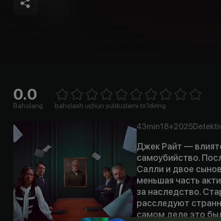
0.0
Empty
1 Star
2 Stars
3 Stars
4 Stars
5 Stars
6 Stars
7 Stars
8 Stars
9 Stars
10 Stars
Baholang
baholash uchun yulduzlarni to'ldiring
43min
18+
2025
Detekti
Джек Райт — влият
самоубийство. Посл
Салли и двое сынов
меньшая часть акт
за наследство. Ст
расследуют странну
самом деле это бы