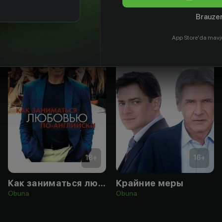
Brauzer
App Store'da mavj
18
+
16
+
Как заниматься любовью по-английски
Крайние меры
Obuna
Obuna