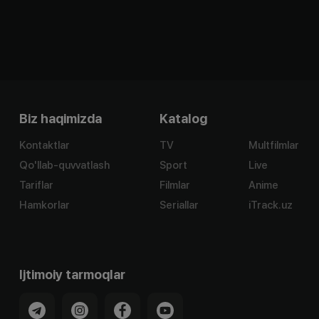
Biz haqimizda
Katalog
Kontaktlar
TV
Multfilmlar
Qo'llab-quvvatlash
Sport
Live
Tariflar
Filmlar
Anime
Hamkorlar
Seriallar
iTrack.uz
Ijtimoiy tarmoqlar