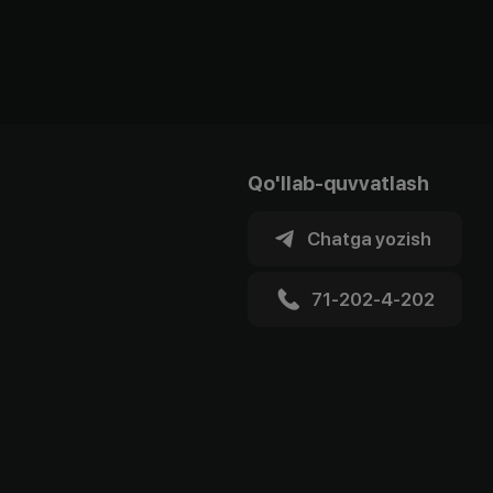
Qo'llab-quvvatlash
Chatga yozish
71-202-4-202