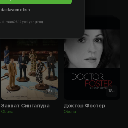
da davom etish
ud · macOS 12 yoki yangiroq
16
+
18
+
Захват Сингапура
Доктор Фостер
Obuna
Obuna