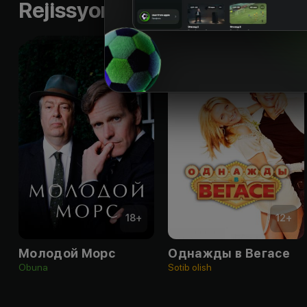
Rejissyorning boshqa ishlari
18
+
12
+
Молодой Морс
Однажды в Вегасе
Obuna
Sotib olish