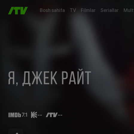
Bosh sahifa
TV
Filmlar
Seriallar
Mult
7.1
--
--