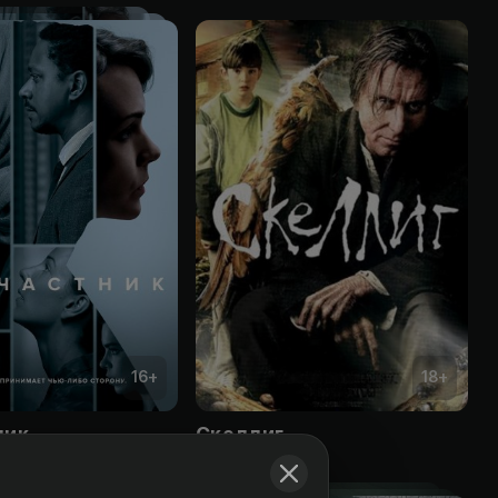
16
+
18
+
ник
Скеллиг
Obuna