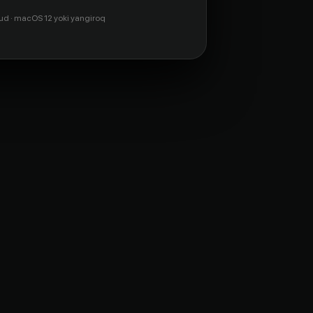
ud · macOS 12 yoki yangiroq