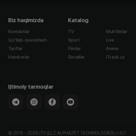
Biz haqimizda
Katalog
Kontaktlar
TV
Multfilmlar
Qo'llab-quvvatlash
Sport
Live
Tariflar
Filmlar
Anime
Hamkorlar
Seriallar
iTrack.uz
Ijtimoiy tarmoqlar
©
2015
-
2026
iTV (LLC ALPHAZET TECHNOLOGIES).
v
1.52.1