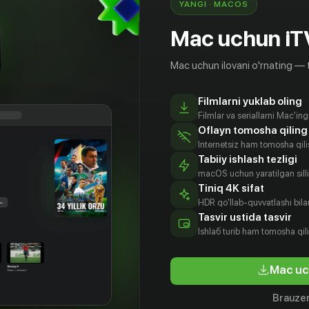
YANGI · MACOS
Mac uchun iT
Mac uchun ilovani o'rnating — 
Filmlarni yuklab oling
Filmlar va seriallarni Mac'in
Oflayn tomosha qiling
Internetsiz ham tomosha qil
Tabiiy ishlash tezligi
macOS uchun yaratilgan silliq
Tiniq 4K sifat
HDR qo'llab-quvvatlashi bilan
Tasvir ustida tasvir
18
+
18
+
Ishlаб turib ham tomosha qil
Изгнание
Незнако
Mac uc
Obuna
Obuna
Brauzer