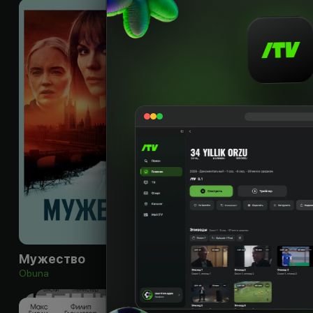
18
+
Мужество
Жизнь на Марсе
Obuna
Obuna