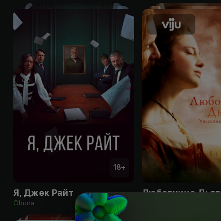
18
+
Я, Джек Райт
Obuna
Obuna