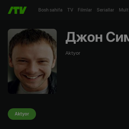
Bosh sahifa
TV
Filmlar
Seriallar
Mult
Джон Си
Aktyor
Aktyor