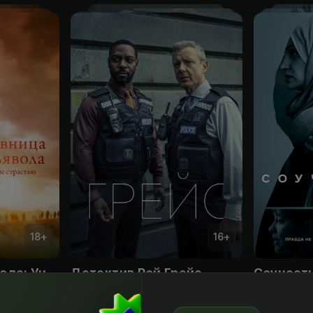
18
+
16
+
Любовница Дьявола: Унесенные страстью
Детектив Рой Грейс
Соучаст
Obuna
Obuna