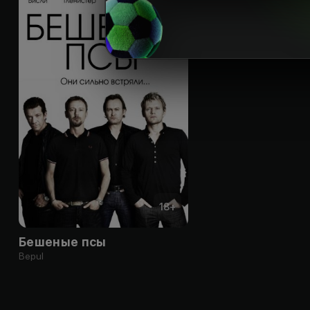
18
+
Бешеные псы
Bepul