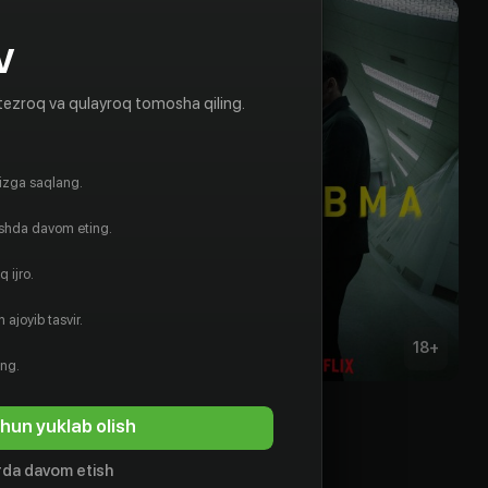
V
tezroq va qulayroq tomosha qiling.
gizga saqlang.
ishda davom eting.
 ijro.
 ajoyib tasvir.
18
+
18
+
ing.
мцы
Травма
hun yuklab olish
Obuna
da davom etish