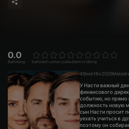
0.0
Empty
1 Star
2 Stars
3 Stars
4 Stars
5 Stars
6 Stars
7 Stars
8 Stars
9 Stars
10 Stars
Baholang
baholash uchun yulduzlarni to'ldiring
49min
16+
2025
Melodr
У Насти важный ден
финансового дирек
событию, но прямо 
должность новую м
сын Насти просит п
уехать учиться в д
поэтому он собирае