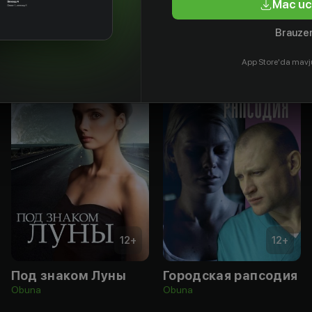
Mac uc
Brauzer
App Store'da mavj
12
+
12
+
Под знаком Луны
Городская рапсодия
Obuna
Obuna