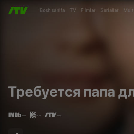
Bosh sahifa
TV
Filmlar
Seriallar
Mult
Требуется папа д
--
--
--