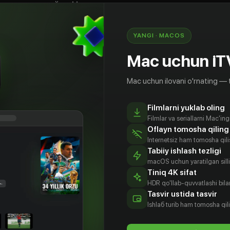
шенно случайно Настя сталкивается с
 рассказывает о всех своих бедах. Он
ь проблему с сыном, притворившись его отцом
YANGI · MACOS
ь. Кажется, что все наладилось, как внезапно
ящий отец Коли
Mac uchun iT
Mac uchun ilovani o'rnating — 
Filmlarni yuklab oling
Filmlar va seriallarni Mac'in
Oflayn tomosha qiling
Internetsiz ham tomosha qil
Tabiiy ishlash tezligi
macOS uchun yaratilgan silliq
Tiniq 4K sifat
HDR qo'llab-quvvatlashi bilan
ксим
Анна
Александр
Оливия
Tasvir ustida tasvir
нский
Семеняко
Гиренок
Харланчук-
Ishlаб turib ham tomosha qil
Южакова
tyor
Aktyor
Aktyor
Aktyor