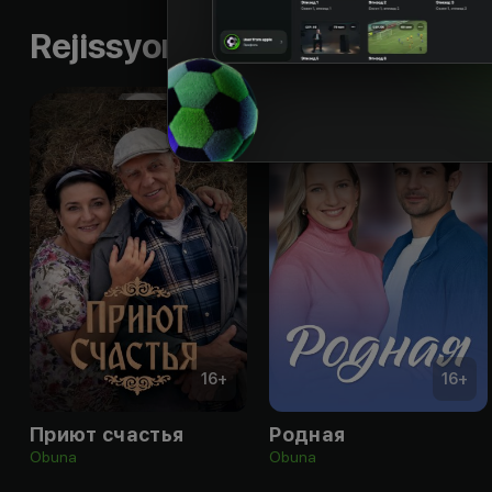
Rejissyorning boshqa ishlari
16
+
16
+
Приют счастья
Родная
Obuna
Obuna