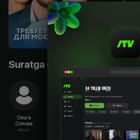
разрешение. Совер
Максимом, которому
помогает ей решит
– запрещает уезжат
объявляется насто
Til
:
rus
Sifati
:
HD
Suratga olish guruhi
Ольга
Артём
Вера
Ма
Сопова
Карасёв
Новикова
Липи
Aktyor
Aktyor
Aktyor
Ak