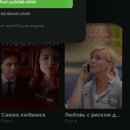
hun yuklab olish
da davom etish
ud · macOS 12 yoki yangiroq
16
+
16
+
Самая любимая
Любовь с риском для жизни
Bepul
Obuna