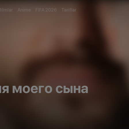
filmlar
Anime
FIFA 2026
Tariflar
ля моего сына