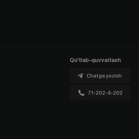
Qo'llab-quvvatlash
Chatga yozish
71-202-4-202