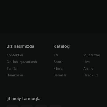
Biz haqimizda
Katalog
Kontaktlar
TV
Multfilmlar
Qo'llab-quvvatlash
Sport
Live
Tariflar
Filmlar
Anime
Hamkorlar
Seriallar
iTrack.uz
Ijtimoiy tarmoqlar