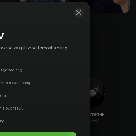
V
tezroq va qulayroq tomosha qiling.
gizga saqlang.
ishda davom eting.
 ijro.
 ajoyib tasvir.
Игорь
Станислав
Петр Степин
Сидорчик
Савостин
Rejissyor
ing.
Aktyor
Aktyor