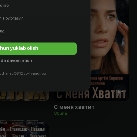
 ijro.
 ajoyib tasvir.
ing.
hun yuklab olish
da davom etish
ud · macOS 12 yoki yangiroq
18
+
18
+
С меня хватит
Obuna