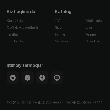
Biz haqimizda
Katalog
Kontaktlar
TV
Multfilmlar
Qo'llab-quvvatlash
Sport
Live
Tariflar
Filmlar
Anime
Hamkorlar
Seriallar
iTrack.uz
Ijtimoiy tarmoqlar
©
2015
-
2026
iTV (LLC ALPHAZET TECHNOLOGIES).
v
1.52.1