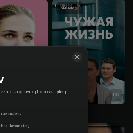
V
tezroq va qulayroq tomosha qiling.
16
+
16
+
дет счастье
Чужая жизнь
gizga saqlang.
Obuna
ishda davom eting.