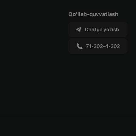
Qo'llab-quvvatlash
Chatga yozish
71-202-4-202