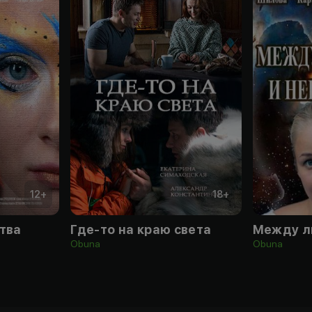
12
+
18
+
тва
Где-то на краю света
Obuna
Obuna