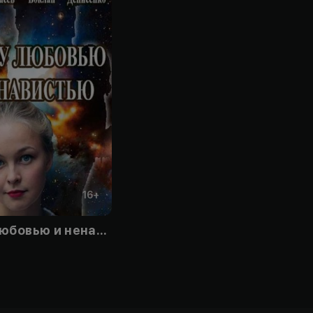
16
+
Между любовью и ненавистью