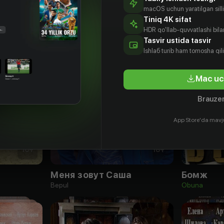
macOS uchun yaratilgan silliq
Tiniq 4K sifat
HDR qo'llab-quvvatlashi bilan
Tasvir ustida tasvir
Ishlаб turib ham tomosha qil
Mac uc
Brauzer
App Store'da mavj
16
+
18
+
Меня зовут Саша
Бомж
Bepul
Obuna