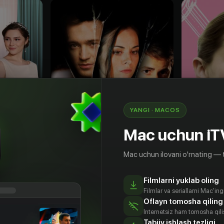
YANGI · MACOS
Mac uchun iT
Mac uchun ilovani o'rnating — 
16
+
16
+
Filmlarni yuklab oling
ава
Замок из песка
Скоро бу
Filmlar va seriallarni Mac'in
Obuna
Bepul
Oflayn tomosha qiling
Internetsiz ham tomosha qil
Tabiiy ishlash tezligi