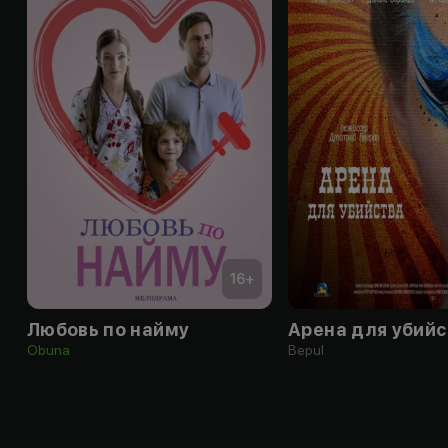
16
+
Любовь по найму
Арена для убийс
Obuna
Bepul