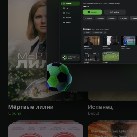
16
+
Мёртвые лилии
Испанец
Obuna
Bepul