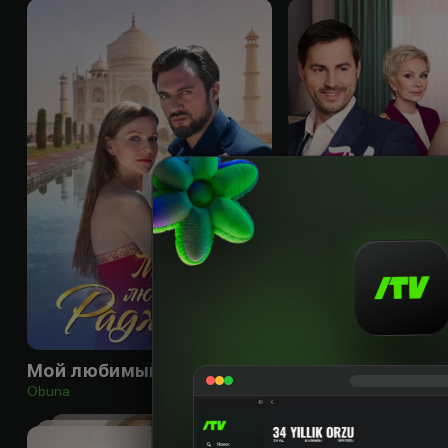
16
+
Мой любимый раджа
Мама всегда пр
Obuna
Obuna