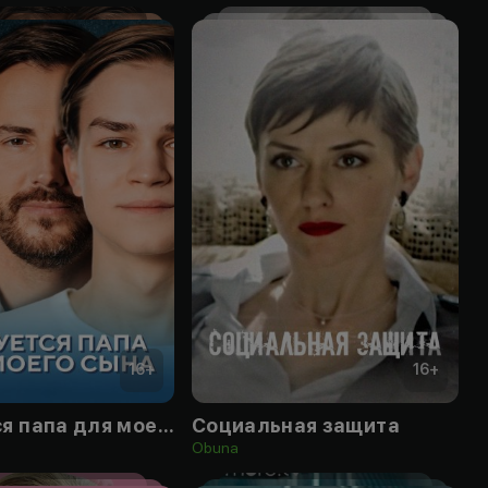
16
+
16
+
Требуется папа для моего сына
Социальная защита
Obuna