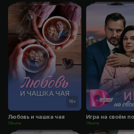
16
+
Любовь и чашка чая
Игра на своём п
Obuna
Obuna