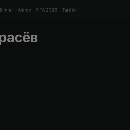
filmlar
Anime
FIFA 2026
Tariflar
расёв