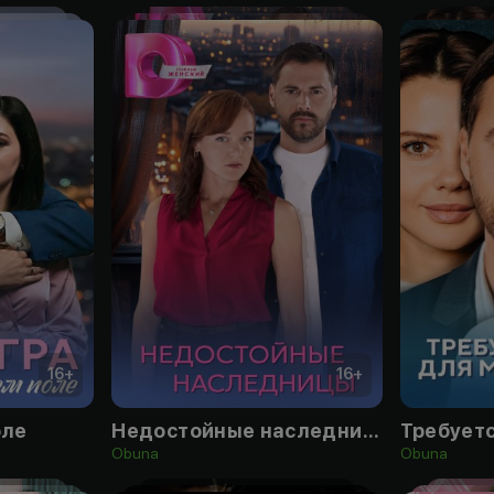
16
+
16
+
оле
Недостойные наследницы
Obuna
Obuna