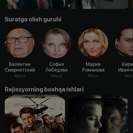
Suratga olish guruhi
Валентин
Софья
Мария
Кири
Смирнитский
Лебедева
Романова
Иванч
Aktyor
Aktyor
Aktyor
Akty
Rejissyorning boshqa ishlari