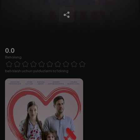
0.0
Baholang
Empty
1 Star
2 Stars
3 Stars
4 Stars
5 Stars
6 Stars
7 Stars
8 Stars
9 Stars
10 Stars
baholash uchun yulduzlarni to'ldiring