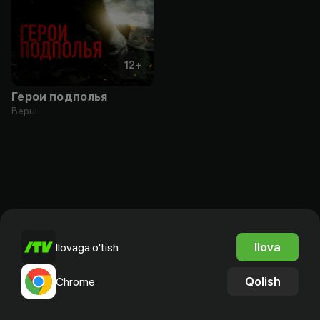
12
+
Герои подполья
Bepul
Ilova
Ilovaga o'tish
Qolish
Chrome