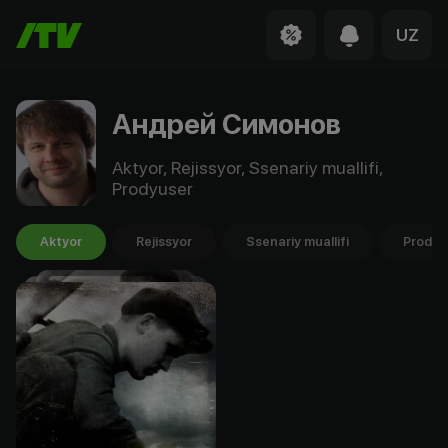
UZ
Андрей Симонов
Aktyor, Rejissyor, Ssenariy muallifi,
Prodyuser
Aktyor
Rejissyor
Ssenariy muallifi
Prodyu