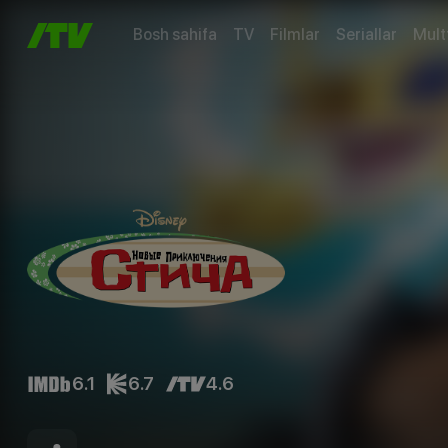
Bosh sahifa
TV
Filmlar
Seriallar
Mult
6.1
6.7
4.6