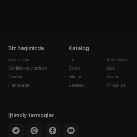
Biz haqimizda
Katalog
Kontaktlar
TV
Multfilmlar
Qo'llab-quvvatlash
Sport
Live
Tariflar
Filmlar
Anime
Hamkorlar
Seriallar
iTrack.uz
Ijtimoiy tarmoqlar