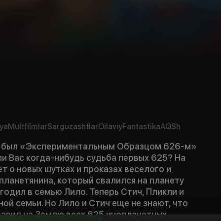
ya
Multfilmlar
Sarguzashtlar
Oilaviy
Fantastika
AQSh
ч был «Экспериментальным Образцом 626-м»
ли Вас когда-нибудь судьба первых 625? На
ет о новых шутках и проказах веселого и
планетянина, который свалился на планету
годил в семью Лило. Теперь Стич, Пликли и
ой семьи. Но Лило и Стич еще не знают, что
авил на Землю всех 625 инопланетных