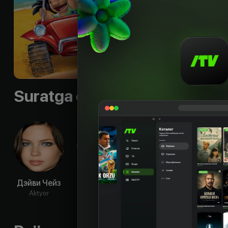
предшественников..
отправить их всех 
ли они спасти сво
Shior
:
Stitch was Expe
Til
:
rus
Sifati
:
HD
Suratga olish guruhi
Дэйви Чейз
Крис
Тиа Каррере
Дэвид
Сандерс
Ста
Aktyor
Aktyor
Aktyor
Ak