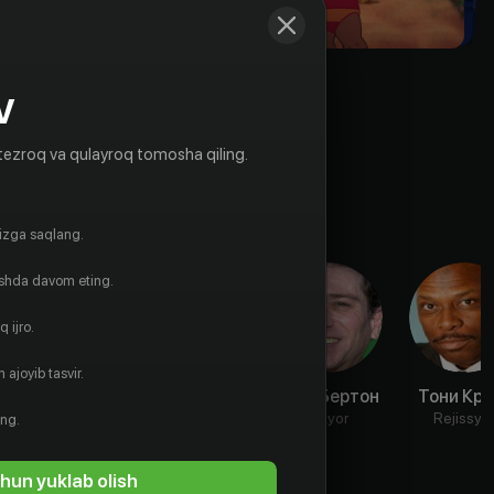
V
tezroq va qulayroq tomosha qiling.
gizga saqlang.
ishda davom eting.
 ijro.
 ajoyib tasvir.
Кевин Майкл
Джефф
Кори Бертон
Тони Крэ
Ричардсон
Беннетт
Aktyor
Rejissyo
ing.
Aktyor
Aktyor
hun yuklab olish