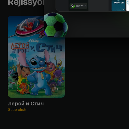
Rejissyorning boshqa ishlari
6
+
Лерой и Стич
Sotib olish