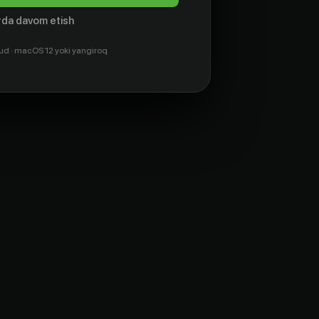
da davom etish
ud · macOS 12 yoki yangiroq