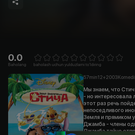
0.0
Empty
1 Star
2 Stars
3 Stars
4 Stars
5 Stars
6 Stars
7 Stars
8 Stars
9 Stars
10 Stars
Baholang
baholash uchun yulduzlarni to'ldiring
57min
12+
2003
Komedi
Мы знаем, что Сти
- но интересовала 
этот раз речь пойд
непоседливого ино
Земля и прямиком у
Джамба - члены одн
Джамба тайно отпр