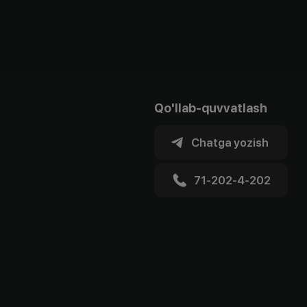
Qo'llab-quvvatlash
Chatga yozish
71-202-4-202