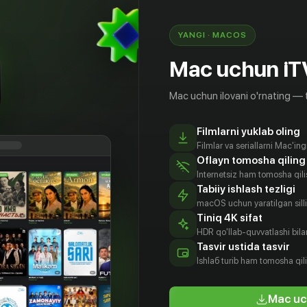
. и злобный Капитан Ганту намеревается
обратно. Все зависит от Лило и Стича, смогут
YANGI · MACOS
ю инопланетную родню?
Mac uchun iT
riment 626...meet the other 625!
Mac uchun ilovani o'rnating — 
Filmlarni yuklab oling
Filmlar va seriallarni Mac'in
Oflayn tomosha qiling
Internetsiz ham tomosha qil
Tabiiy ishlash tezligi
macOS uchun yaratilgan silliq
Tiniq 4K sifat
HDR qo'llab-quvvatlashi bilan
 Огден
Кевин
Винг Реймз
Ди Брэдли
Tasvir ustida tasvir
йерз
Макдональд
Бейкер
Aktyor
Ishlаб turib ham tomosha qil
tyor
Aktyor
Aktyor
Mac uc