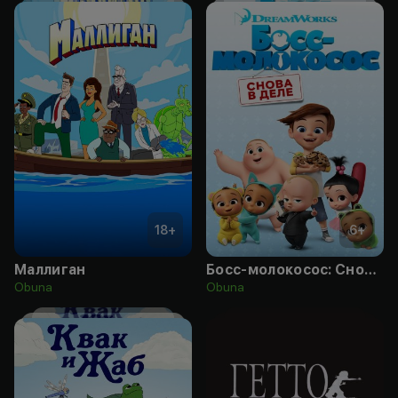
18
+
6
+
Маллиган
Босс-молокосос: Снова в деле
Obuna
Obuna