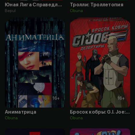
Юная Лига Справедливости
Тролли: Троллетопия
Bepul
Obuna
16
+
16
+
Аниматрица
Бросок кобры: G.I. Joe: Дезертиры
Obuna
Obuna