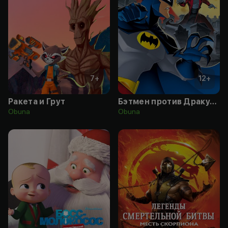
7
+
12
+
Ракета и Грут
Бэтмен против Дракулы
Obuna
Obuna