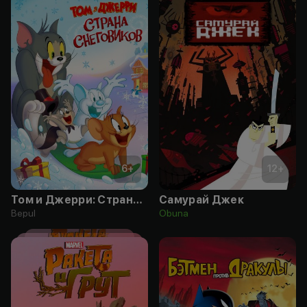
6
+
12
+
Том и Джерри: Страна снеговиков
Самурай Джек
Bepul
Obuna