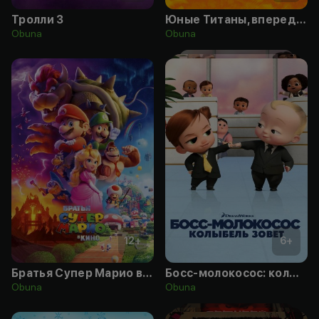
Тролли 3
Юные Титаны, вперед! против Юных Титанов
Obuna
Obuna
12
+
6
+
Братья Супер Марио в кино
Босс-молокосос: колыбель зовёт
Obuna
Obuna