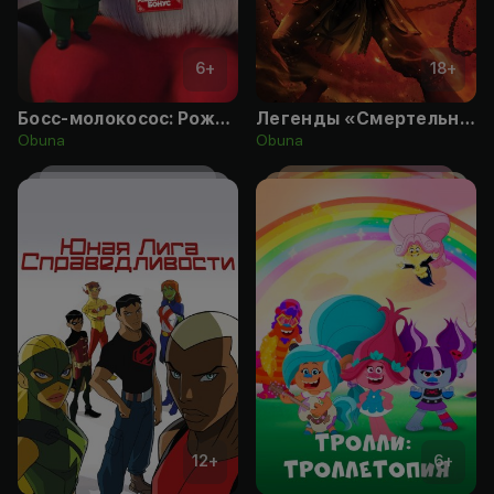
6
+
18
+
Босс-молокосос: Рождественский бонус
Легенды «Смертельной битвы»: Месть Скорпиона
Obuna
Obuna
12
+
6
+