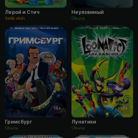
Лерой и Стич
Неуязвимый
Sotib olish
Obuna
18
+
12
+
Гримсбург
Лунатики
Obuna
Obuna