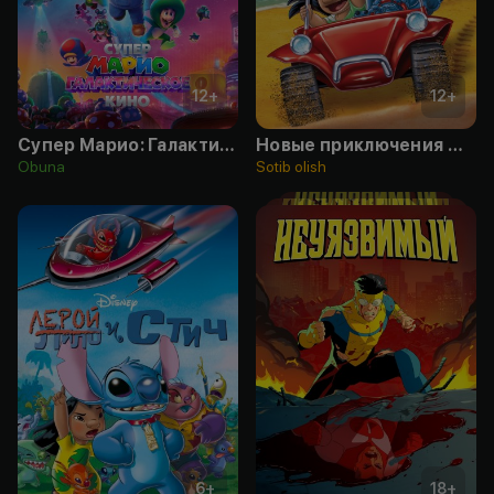
12
+
12
+
Супер Марио: Галактическое кино
Новые приключения Стича
Obuna
Sotib olish
6
+
18
+