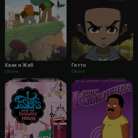
6
+
18
+
Квак и Жаб
Гетто
Obuna
Obuna