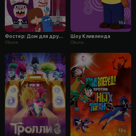
6
+
16
+
Фостер: Дом для друзей из мира фантазий
Шоу Кливленда
Obuna
Obuna
6
+
12
+