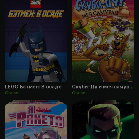
12
+
0
+
LEGO Бэтмен: В осаде
Скуби-Ду и меч самурая
Obuna
Obuna