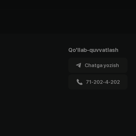
Qo'llab-quvvatlash
Chatga yozish
71-202-4-202