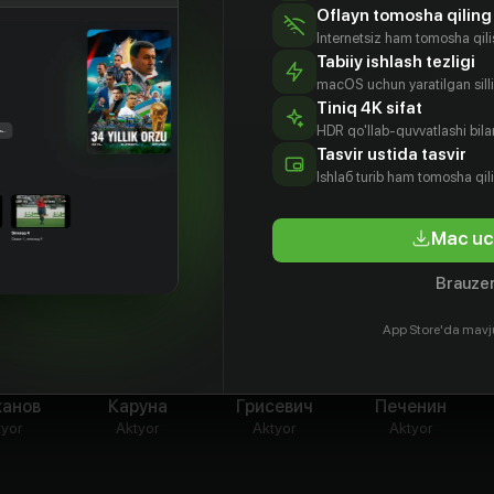
Oflayn tomosha qiling
Internetsiz ham tomosha qil
Tabiiy ishlash tezligi
macOS uchun yaratilgan silliq
Tiniq 4K sifat
HDR qo'llab-quvvatlashi bilan
Tasvir ustida tasvir
Ishlаб turib ham tomosha qil
Mac uc
Brauzer
App Store'da mavj
трий
Виктория
Олег
Ярослав
ханов
Каруна
Грисевич
Печенин
tyor
Aktyor
Aktyor
Aktyor