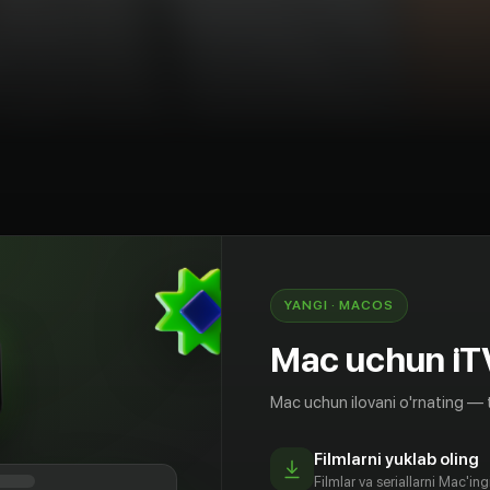
ama
Rossiya
YANGI · MACOS
астлива в браке с Максимом. Вскоре
тся проблемы: карьера оказывается
Mac uchun iT
влиятельной пациентки, а семейную жизнь
мужа.
Mac uchun ilovani o'rnating — 
Filmlarni yuklab oling
Filmlar va seriallarni Mac'in