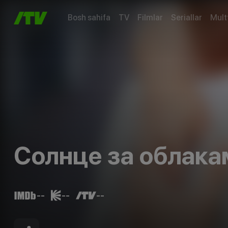
Bosh sahifa
TV
Filmlar
Seriallar
Mult
Солнце за облака
--
--
--