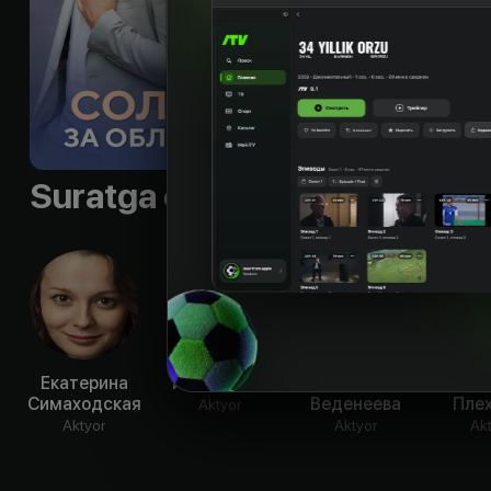
Suratga olish guruhi
Екатерина
Игорь Стам
Кристина
Дми
Симаходская
Веденеева
Пле
Aktyor
Aktyor
Aktyor
Ak