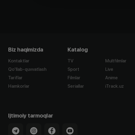
Biz haqimizda
Katalog
Kontaktlar
TV
Multfilmlar
Qo'llab-quvvatlash
Sport
Live
Tariflar
Filmlar
Anime
Hamkorlar
Seriallar
iTrack.uz
Ijtimoiy tarmoqlar