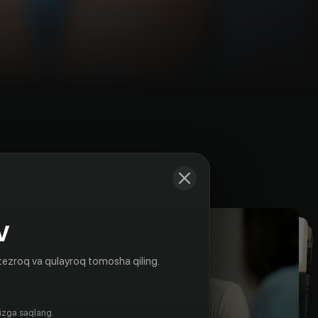
Kadrlar
V
tezroq va qulayroq tomosha qiling.
gizga saqlang.