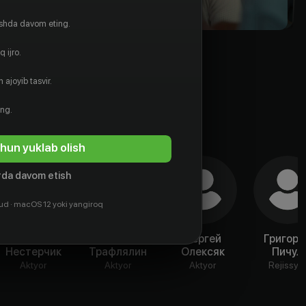
ishda davom eting.
 ijro.
 ajoyib tasvir.
ing.
hun yuklab olish
da davom etish
ud · macOS 12 yoki yangiroq
Никита
Игорь
Сергей
Григори
Нестерчик
Трафлялин
Олексяк
Пичул
Aktyor
Aktyor
Aktyor
Rejissyo