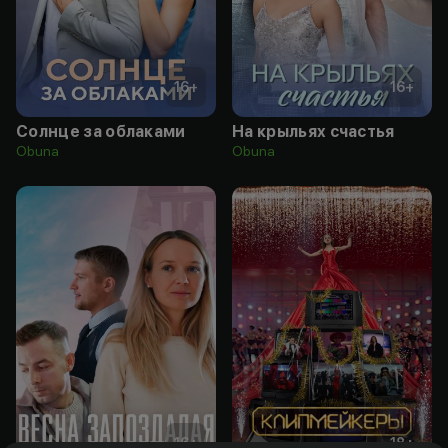
16
+
16
+
Солнце за облаками
На крыльях счастья
Obuna
Obuna
16
+
18
+