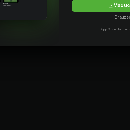
Mac uc
Brauzer
App Store'da mavj