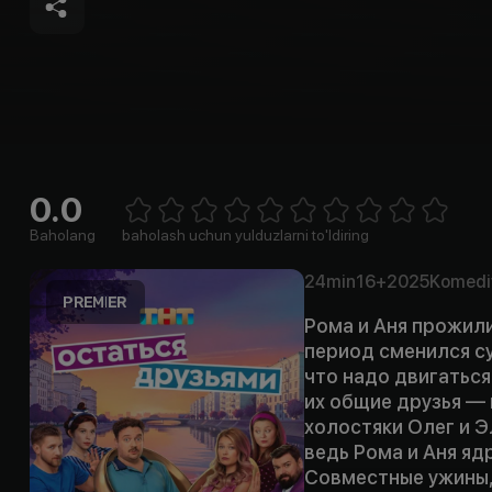
0.0
Empty
1 Star
2 Stars
3 Stars
4 Stars
5 Stars
6 Stars
7 Stars
8 Stars
9 Stars
10 Stars
Baholang
baholash uchun yulduzlarni to'ldiring
24min
16+
2025
Komedi
Рома и Аня прожили
период сменился с
что надо двигаться
их общие друзья — 
холостяки Олег и Э
ведь Рома и Аня ядр
Совместные ужины,