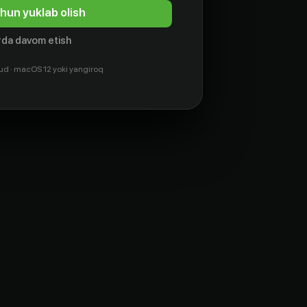
hun yuklab olish
da davom etish
ud · macOS 12 yoki yangiroq