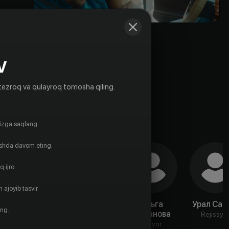
V
tezroq va qulayroq tomosha qiling.
gizga saqlang.
ishda davom eting.
 ijro.
 ajoyib tasvir.
Сергей
Александра
Ольга
Урал Саф
ing.
Новосад
Власова
Романова
Rejissyo
Aktyor
Aktyor
Aktyor