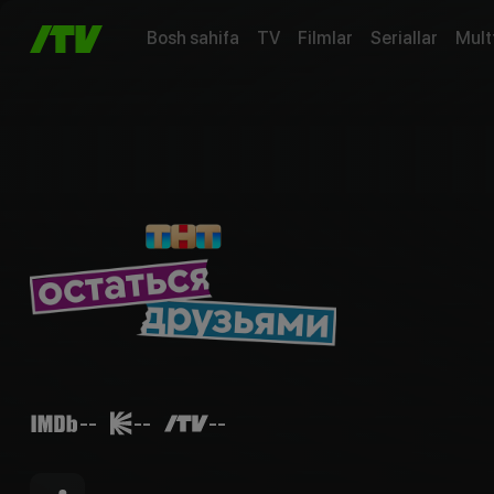
Bosh sahifa
TV
Filmlar
Seriallar
Mult
--
--
--