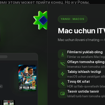
му этому может прийти конец. Но и у Ромы,
охладели чувства к бывшей жене. Брошенная
е нравится, давай разведемся» перевернула
з жизни. Одна Аня, почувствовав свободу,
YANGI · MACOS
рот новых отношений и пытается найти себя
Mac uchun iT
Mac uchun ilovani o'rnating — 
Filmlarni yuklab oling
Filmlar va seriallarni Mac'in
Oflayn tomosha qiling
Internetsiz ham tomosha qil
Tabiiy ishlash tezligi
macOS uchun yaratilgan silliq
Tiniq 4K sifat
HDR qo'llab-quvvatlashi bilan
Tasvir ustida tasvir
хаил
Никита
Софья Зайка
Роман Попов
Ishlаб turib ham tomosha qil
емер
Никитин
Aktyor
Aktyor
tyor
Aktyor