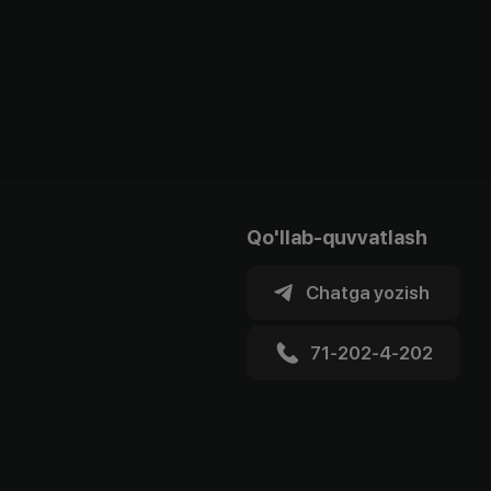
Qo'llab-quvvatlash
Chatga yozish
71-202-4-202