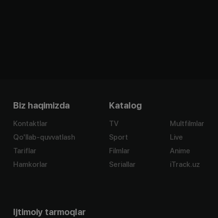
Biz haqimizda
Katalog
Kontaktlar
TV
Multfilmlar
Qo'llab-quvvatlash
Sport
Live
Tariflar
Filmlar
Anime
Hamkorlar
Seriallar
iTrack.uz
Ijtimoiy tarmoqlar