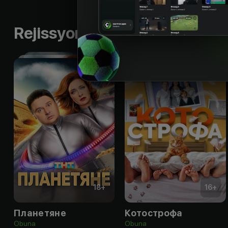
Rejissyorning boshqa ishlari
18
+
16
+
Планетяне
Котострофа
Obuna
Obuna