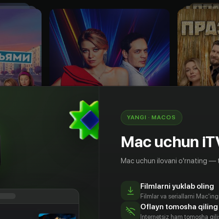
YANGI · MACOS
Mac uchun iT
Mac uchun ilovani o'rnating — 
16
+
18
+
Filmlarni yuklab oling
ями
Женись на мне
Праздни
Filmlar va seriallarni Mac'in
Obuna
Obuna
Oflayn tomosha qiling
Internetsiz ham tomosha qil