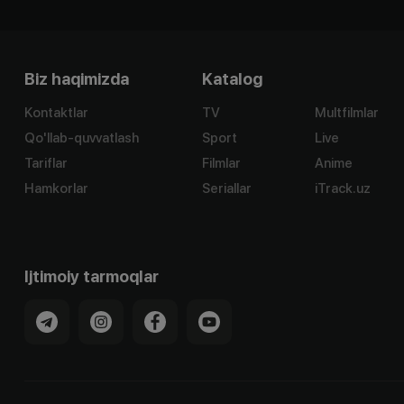
Biz haqimizda
Katalog
Kontaktlar
TV
Multfilmlar
Qo'llab-quvvatlash
Sport
Live
Tariflar
Filmlar
Anime
Hamkorlar
Seriallar
iTrack.uz
Ijtimoiy tarmoqlar