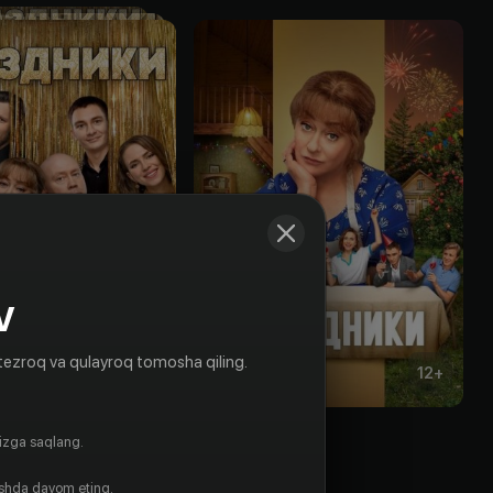
V
tezroq va qulayroq tomosha qiling.
16
+
12
+
ки
Праздники
gizga saqlang.
Obuna
ishda davom eting.