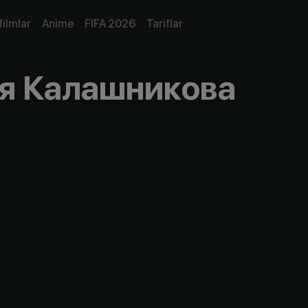
filmlar
Anime
FIFA 2026
Tariflar
я Калашникова