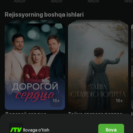
Aktyor
Aktyor
Aktyor
Akty
Rejissyorning boshqa ishlari
16
+
16
+
Дорогой сердца
Тайна старого портрета
Obuna
Obuna
Ilova
Ilovaga o'tish