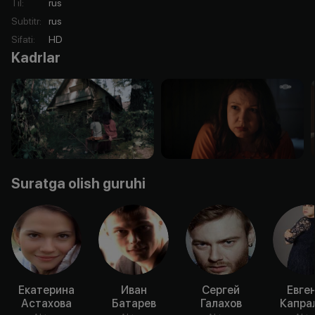
Til
:
rus
Subtitr
:
rus
Sifati
:
HD
Kadrlar
Suratga olish guruhi
Екатерина
Иван
Сергей
Евге
Астахова
Батарев
Галахов
Капра