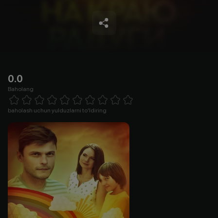
0.0
Baholang
Empty
1 Star
2 Stars
3 Stars
4 Stars
5 Stars
6 Stars
7 Stars
8 Stars
9 Stars
10 Stars
baholash uchun yulduzlarni to'ldiring