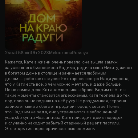
2soat
58min
16+
2023
Melodrama
Rossiya
Кажется, Кате в жизни очень повезло: она вышла замуж
за успешного бизнесмена Вадима, родила сына Никиту, живёт
в богатом доме в столице и занимается любимым
делом — работает в музее. Её старшая сестра Надя уверена,
что у Кати есть всё, о чём можно мечтать, и даже больше.
Но на самом деле Катя несчастлива в браке. Вадим пьёт и в
такие моменты становится агрессивным. Катя терпела до тех
пор, пока он не поднял на неё руку. Не раздумывая, героиня
забирает сына и сбегает в родной город к сестре. Поняв,
что Надя им не рада, они устраиваются в заброшенной
усадьбе купца Незванцева. Катя приводит дом в порядок
и случайно находит забытый старинный рецепт пастилы.
Это открытие переворачивает всю её жизнь…