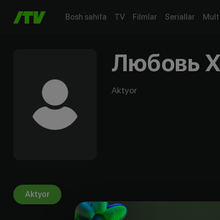
Bosh sahifa
TV
Filmlar
Seriallar
Mult
Любовь Х
Aktyor
Aktyor