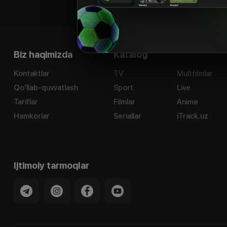
Biz haqimizda
Katalog
Kontaktlar
TV
Multfilmlar
Qo'llab-quvvatlash
Sport
Live
Tariflar
Filmlar
Anime
Hamkorlar
Seriallar
iTrack.uz
Ijtimoiy tarmoqlar