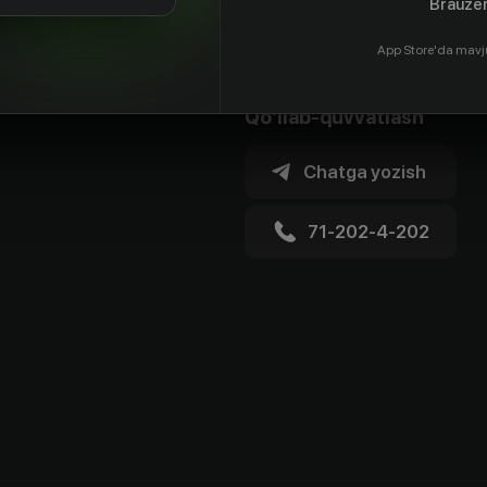
Brauzer
App Store'da mavj
Qo'llab-quvvatlash
Chatga yozish
71-202-4-202