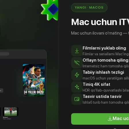
YANGI · MACOS
Mac uchun iT
Mac uchun ilovani o'rnating — 
Filmlarni yuklab oling
Filmlar va seriallarni Mac'in
Oflayn tomosha qiling
Internetsiz ham tomosha qil
Tabiiy ishlash tezligi
macOS uchun yaratilgan silliq
Tiniq 4K sifat
HDR qo'llab-quvvatlashi bilan
Tasvir ustida tasvir
18
+
16
+
Ishlаб turib ham tomosha qil
Обещаю не любить
Хвостол
Mac uc
Obuna
Obuna