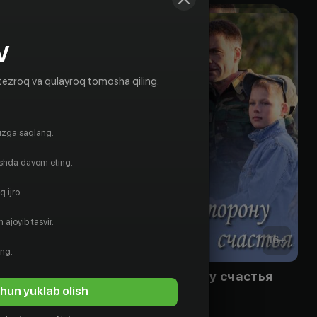
V
tezroq va qulayroq tomosha qiling.
gizga saqlang.
ishda davom eting.
 ijro.
 ajoyib tasvir.
16
+
16
+
ing.
юбы
По ту сторону счастья
hun yuklab olish
Bepul