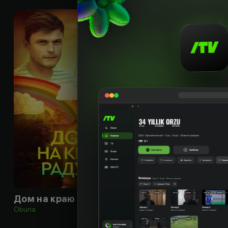
16
+
Дом на краю радуги
Наследство
Obuna
Obuna