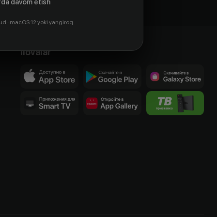
da davom etish
ud · macOS 12 yoki yangiroq
Ilovalar