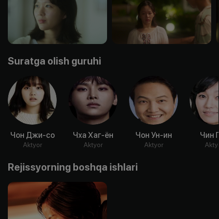
Suratga olish guruhi
Чон Джи-со
Чха Хаг-ён
Чон Ун-ин
Чин 
Aktyor
Aktyor
Aktyor
Akty
Rejissyorning boshqa ishlari