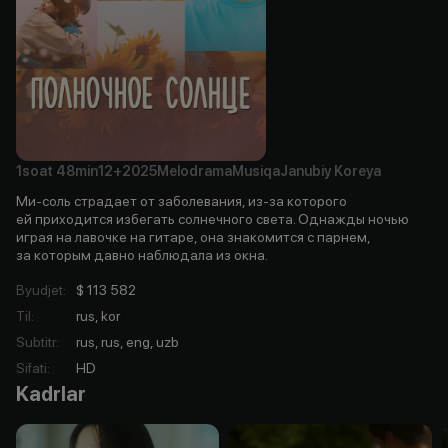
1soat
48min
12+
2025
Melodrama
Musiqa
Janubiy Koreya
Ми-соль страдает от заболевания, из-за которого
ей приходится избегать солнечного света. Однажды ночью
играя на лавочке на гитаре, она знакомится с парнем,
за которым давно наблюдала из окна.
Byudjet
:
$ 113 582
Til
:
rus, kor
Subtitr
:
rus, rus, eng, uzb
Sifati
:
HD
Kadrlar