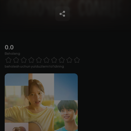
0.0
Baholang
Empty
1 Star
2 Stars
3 Stars
4 Stars
5 Stars
6 Stars
7 Stars
8 Stars
9 Stars
10 Stars
baholash uchun yulduzlarni to'ldiring