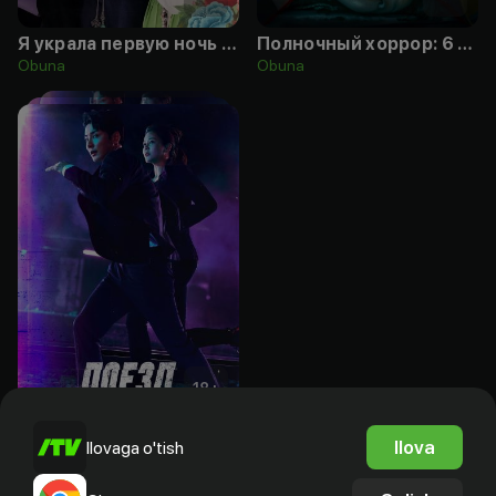
Я украла первую ночь главного героя
Полночный хоррор: 6 ночей
Obuna
Obuna
18
+
Поезд
Ilova
Ilovaga o'tish
Obuna