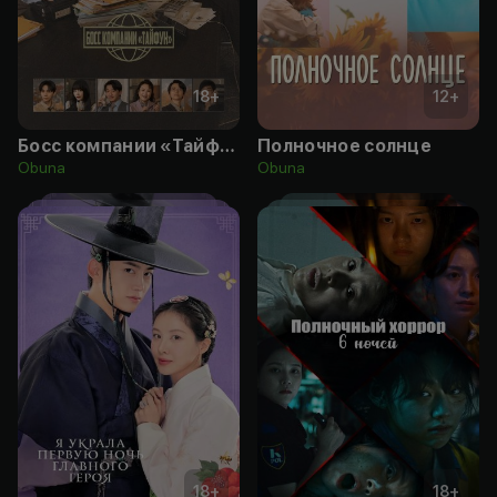
18
+
12
+
Босс компании «Тайфун»
Полночное солнце
Obuna
Obuna
18
+
18
+