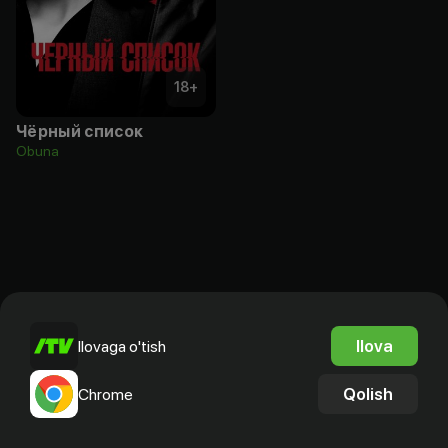
18
+
Чёрный список
Obuna
Ilova
Ilovaga o'tish
Qolish
Chrome