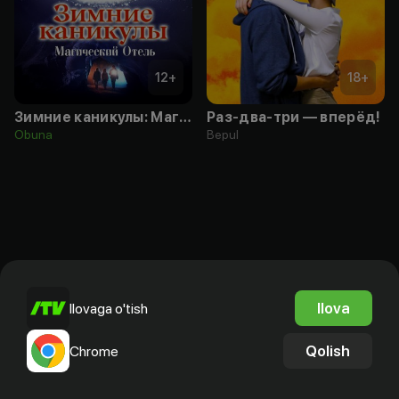
12
+
18
+
Зимние каникулы: Магический отель
Раз-два-три — вперёд!
Obuna
Bepul
Ilova
Ilovaga o'tish
Qolish
Chrome