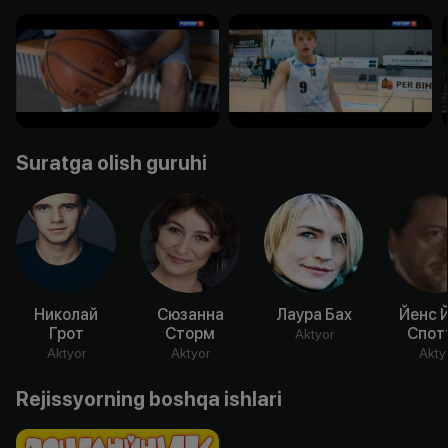
Suratga olish guruhi
Николай
Сюзанна
Лаура Бах
Йенс 
Грот
Сторм
Спот
Aktyor
Aktyor
Aktyor
Akty
Rejissyorning boshqa ishlari