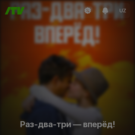
UZ
Раз-два-три — вперёд!