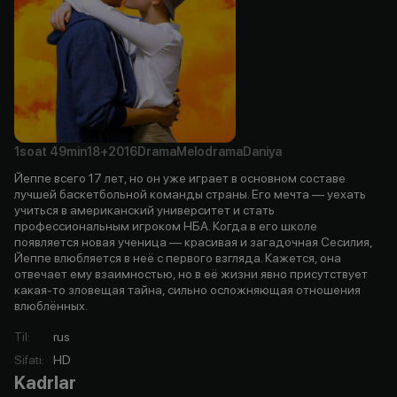
1soat
49min
18+
2016
Drama
Melodrama
Daniya
Йеппе всего 17 лет, но он уже играет в основном составе
лучшей баскетбольной команды страны. Его мечта — уехать
учиться в американский университет и стать
профессиональным игроком НБА. Когда в его школе
появляется новая ученица — красивая и загадочная Сесилия,
Йеппе влюбляется в неё с первого взгляда. Кажется, она
отвечает ему взаимностью, но в её жизни явно присутствует
какая-то зловещая тайна, сильно осложняющая отношения
влюблённых.
Til
:
rus
Sifati
:
HD
Kadrlar