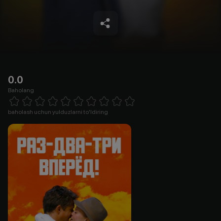
0.0
Baholang
Empty
1 Star
2 Stars
3 Stars
4 Stars
5 Stars
6 Stars
7 Stars
8 Stars
9 Stars
10 Stars
baholash uchun yulduzlarni to'ldiring