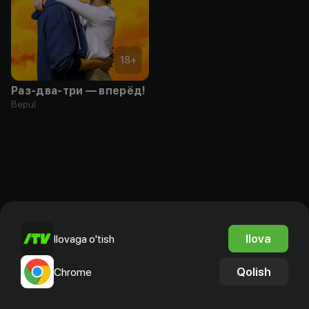
18
+
Раз-два-три — вперёд!
Bepul
Ilova
Ilovaga o'tish
Qolish
Chrome