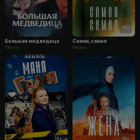
16
+
16
+
Большая медведица
Самая, самая
Obuna
Obuna
16
+
16
+