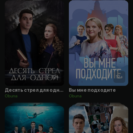
12
+
12
+
Десять стрел для одной
Вы мне подходите
Obuna
Obuna