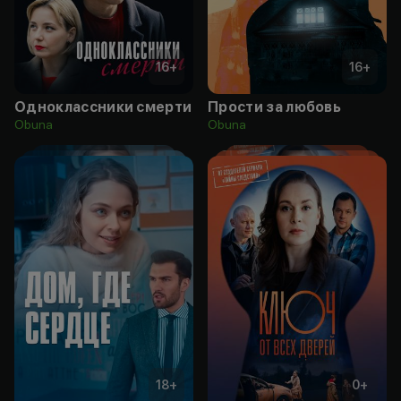
16
+
16
+
Одноклассники смерти
Прости за любовь
Obuna
Obuna
18
+
0
+