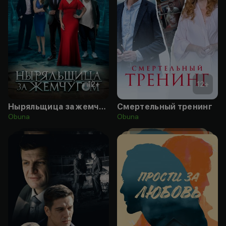
12
+
12
+
Ныряльщица за жемчугом
Смертельный тренинг
Obuna
Obuna