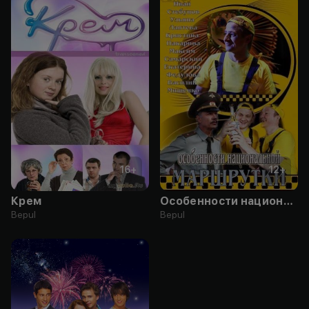
16
+
12
+
Крем
Особенности национальной маршрутки
Bepul
Bepul