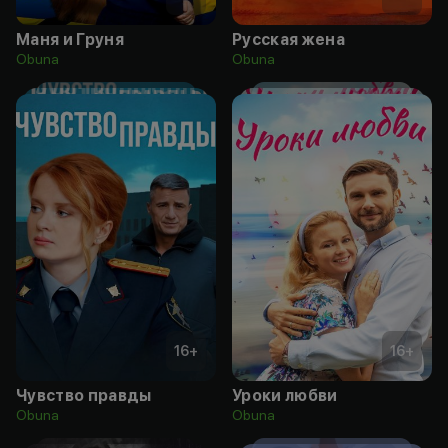
Маня и Груня
Русская жена
Obuna
Obuna
16
+
16
+
Чувство правды
Уроки любви
Obuna
Obuna