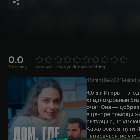
0.0
Empty
1 Star
2 Stars
3 Stars
4 Stars
5 Stars
6 Stars
7 Stars
8 Stars
9 Stars
10 Stars
Baholang
baholash uchun yulduzlarni to'ldiring
49min
18+
2021
Melodr
Юля и Игорь — люд
хладнокровный бизн
очаг. Она — добрая
в центре помощи ж
ситуацию, не умею
Казалось бы, пути 
пересечься, но у су