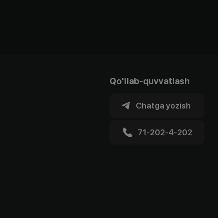
Qo'llab-quvvatlash
Chatga yozish
71-202-4-202