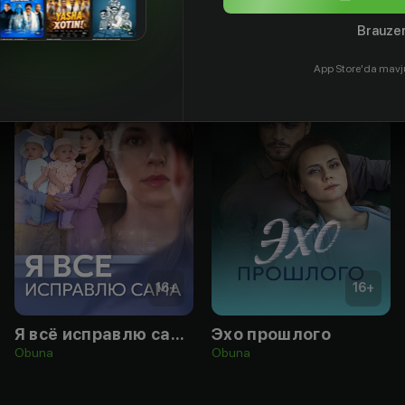
Brauzer
App Store'da mavj
16
+
16
+
Я всё исправлю сама
Эхо прошлого
Obuna
Obuna