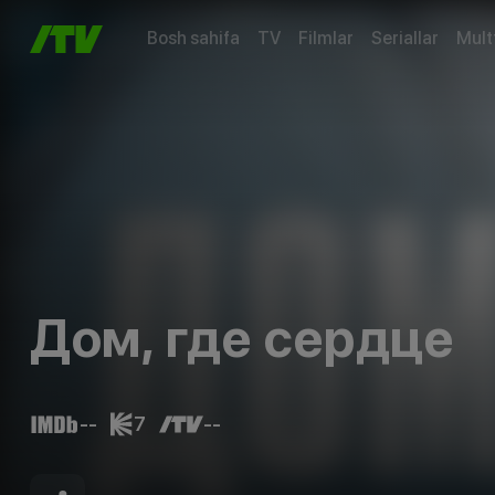
Bosh sahifa
TV
Filmlar
Seriallar
Mult
Дом, где сердце
--
7
--