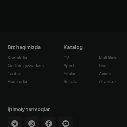
Biz haqimizda
Katalog
Kontaktlar
TV
Multfilmlar
Qo'llab-quvvatlash
Sport
Live
Tariflar
Filmlar
Anime
Hamkorlar
Seriallar
iTrack.uz
Ijtimoiy tarmoqlar