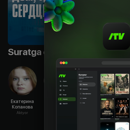
Sifati
:
HD
Suratga olish guruhi
Екатерина
Михаил
Анатолий
Алек
Копанова
Тарабукин
Зиновенко
Бул
Aktyor
Aktyor
Aktyor
Ak