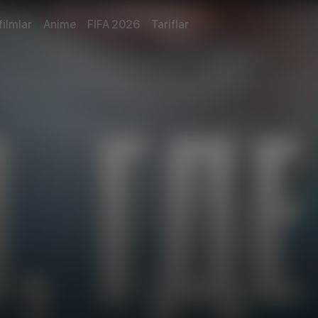
filmlar
Anime
FIFA 2026
Tariflar