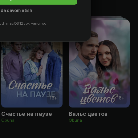
da davom etish
ud · macOS 12 yoki yangiroq
16
+
16
+
Счастье на паузе
Вальс цветов
Obuna
Obuna