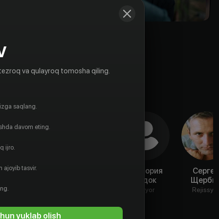
V
tezroq va qulayroq tomosha qiling.
gizga saqlang.
ishda davom eting.
 ijro.
 ajoyib tasvir.
Максим
Анастасия
Виктория
Сергей
Самчик
Демьяненко
Видок
Щерби
ing.
Aktyor
Aktyor
Aktyor
Rejissyo
hun yuklab olish