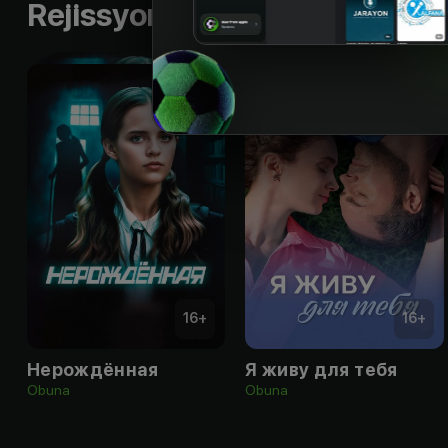
Rejissyorning boshqa ishlari
16
+
16
+
Нерождённая
Я живу для тебя
Obuna
Obuna