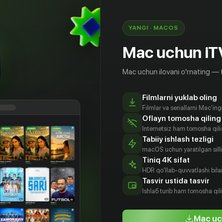
YANGI · MACOS
Mac uchun iT
Mac uchun ilovani o'rnating — 
Filmlarni yuklab oling
Filmlar va seriallarni Mac'in
Oflayn tomosha qiling
Internetsiz ham tomosha qil
Tabiiy ishlash tezligi
macOS uchun yaratilgan silliq
Tiniq 4K sifat
HDR qo'llab-quvvatlashi bilan
сандра
Дмитрий
Джеймс
Анастасия
Tasvir ustida tasvir
ычёва
Пчела
Тратас
Крылова
Ishlаб turib ham tomosha qil
tyor
Aktyor
Aktyor
Aktyor
Mac uc