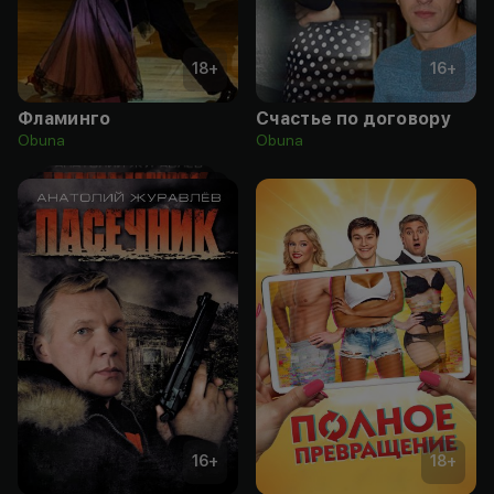
18
+
16
+
Фламинго
Счастье по договору
Obuna
Obuna
16
+
18
+