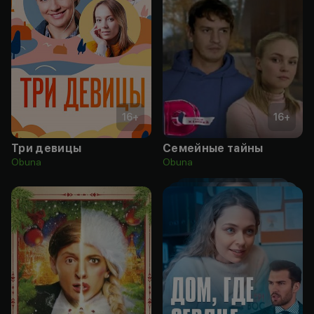
16
+
16
+
Три девицы
Семейные тайны
Obuna
Obuna