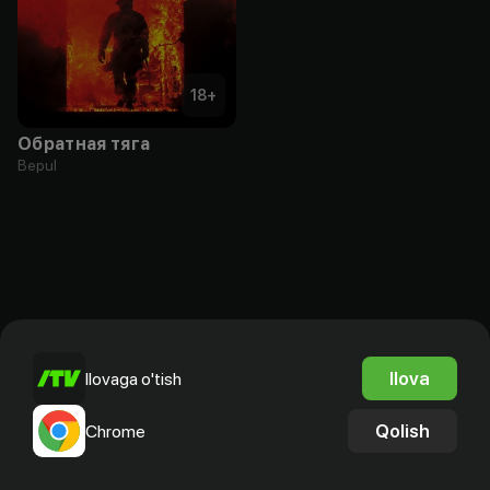
18
+
Обратная тяга
Bepul
Ilova
Ilovaga o'tish
Qolish
Chrome