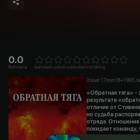
0.0
Empty
1 Star
2 Stars
3 Stars
4 Stars
5 Stars
6 Stars
7 Stars
8 Stars
9 Stars
10 Stars
Baholang
baholash uchun yulduzlarni to'ldiring
2soat
17min
18+
1991
Ja
«Обратная тяга» -
результате «обратн
отличие от Стивена
но судьба распоряж
отряде. Отношения
покидает команду,
поджигателя-маньяк