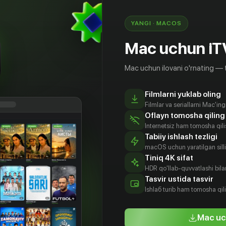
 it can create a hero... or cover a secret.»
YANGI · MACOS
Mac uchun iT
Mac uchun ilovani o'rnating — 
Filmlarni yuklab oling
Filmlar va seriallarni Mac'in
Oflayn tomosha qiling
Internetsiz ham tomosha qil
Tabiiy ishlash tezligi
macOS uchun yaratilgan silliq
Tiniq 4K sifat
HDR qo'llab-quvvatlashi bilan
льям
Ребекка Де
Скотт Гленн
Дж.Т. Уолш
Tasvir ustida tasvir
дуин
Морнэй
Aktyor
Aktyor
Ishlаб turib ham tomosha qil
tyor
Aktyor
Mac uc