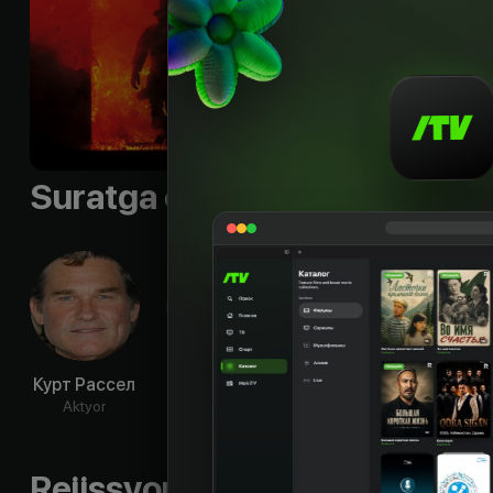
Shior
:
«In that instant
Til
:
rus
Sifati
:
HD, UHD
Suratga olish guruhi
Курт Рассел
Роберт Де
Дональд
Уи
Ниро
Сазерленд
Бол
Aktyor
Aktyor
Aktyor
Ak
Rejissyorning boshqa ishlari