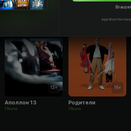
Brauzer
App Store'da mavj
12
+
18
+
Аполлон 13
Родители
Obuna
Obuna