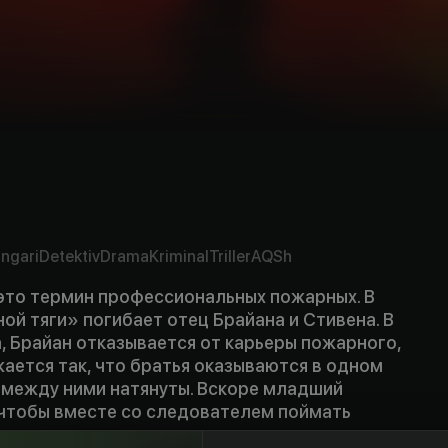
ngari
Detektiv
Drama
Kriminal
Triller
AQSh
 это термин профессиональных пожарных. В
ой тяги» погибает отец Брайана и Стивена. В
, Брайан отказывается от карьеры пожарного,
ается так, что братья оказываются в одном
 между ними натянуты. Вскоре младший
 чтобы вместе со следователем поймать
а...