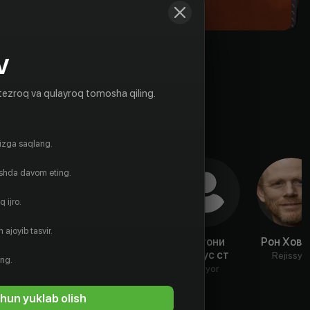
V
tezroq va qulayroq tomosha qiling.
gizga saqlang.
ishda davom eting.
 ijro.
 ajoyib tasvir.
Джейсон
Дженнифер
Энтони
Рон Хова
Гедрик
Джейсон Ли
Мокус ст
Rejissyo
ing.
Aktyor
Aktyor
Aktyor
hun yuklab olish