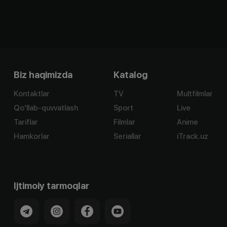
Biz haqimizda
Katalog
Kontaktlar
TV
Multfilmlar
Qo'llab-quvvatlash
Sport
Live
Tariflar
Filmlar
Anime
Hamkorlar
Seriallar
iTrack.uz
Ijtimoiy tarmoqlar