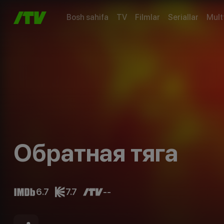
Bosh sahifa
TV
Filmlar
Seriallar
Mult
Обратная тяга
6.7
7.7
--