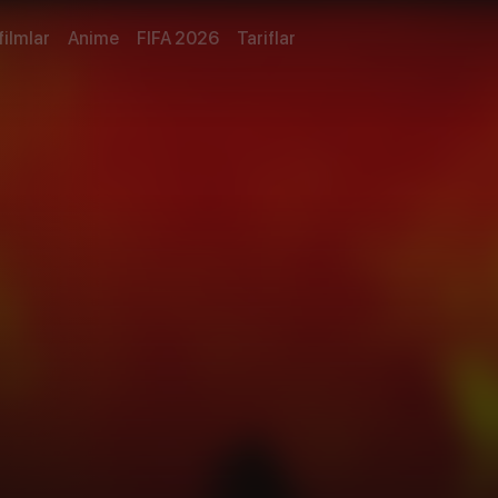
filmlar
Anime
FIFA 2026
Tariflar