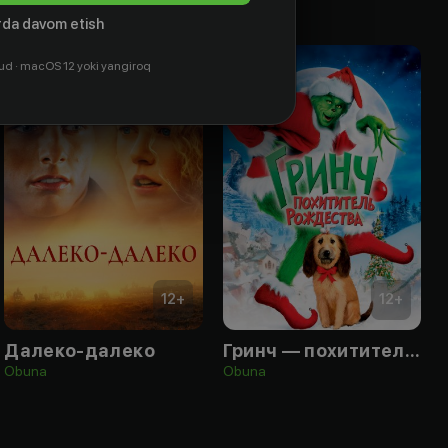
da davom etish
ud · macOS 12 yoki yangiroq
12
+
12
+
Далеко-далеко
Гринч — похититель Рождества
Obuna
Obuna