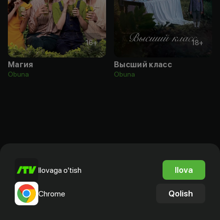
16
+
18
+
Магия
Высший класс
Obuna
Obuna
Ilova
Ilovaga o'tish
Qolish
Chrome