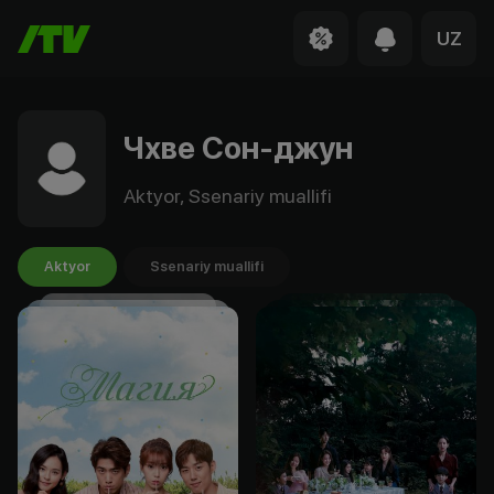
UZ
Чхве Сон-джун
Aktyor, Ssenariy muallifi
Aktyor
Ssenariy muallifi