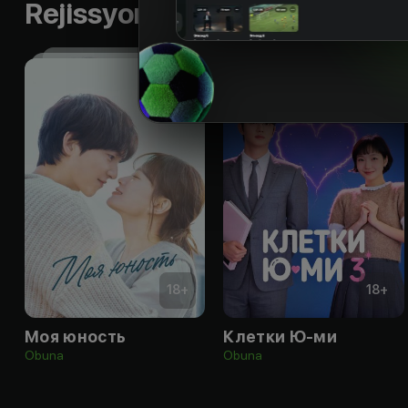
Rejissyorning boshqa ishlari
18
+
18
+
Моя юность
Клетки Ю-ми
Obuna
Obuna