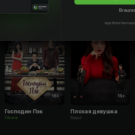
Brauzer
App Store'da mavj
16
+
16
+
Господин Пэк
Плохая девушка
Obuna
Bepul