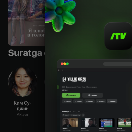
Til
:
rus, kor
Subtitr
:
rus, eng, uzb
Sifati
:
HD
Suratga olish guruhi
Ким Су-
Юн Хён-мин
Ко Сон-хи
Ким 
джин
Aktyor
Aktyor
Ak
Aktyor