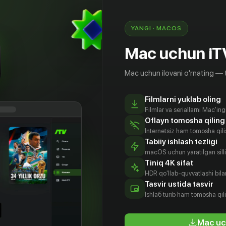
YANGI · MACOS
Mac uchun iT
Mac uchun ilovani o'rnating — 
Filmlarni yuklab oling
Filmlar va seriallarni Mac'in
Oflayn tomosha qiling
Internetsiz ham tomosha qil
Tabiiy ishlash tezligi
macOS uchun yaratilgan silliq
Tiniq 4K sifat
HDR qo'llab-quvvatlashi bilan
Ён-мин
Чхве Ё-джин
Сон Джон-
Хван Чхан-
Tasvir ustida tasvir
хак
сон
tyor
Aktyor
Ishlаб turib ham tomosha qil
Aktyor
Aktyor
Mac uc