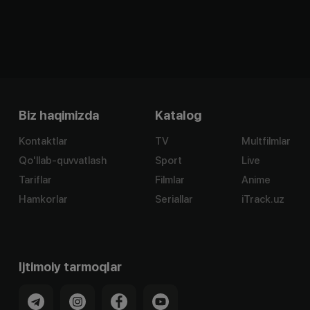
Biz haqimizda
Katalog
Kontaktlar
TV
Multfilmlar
Qo'llab-quvvatlash
Sport
Live
Tariflar
Filmlar
Anime
Hamkorlar
Seriallar
iTrack.uz
Ijtimoiy tarmoqlar