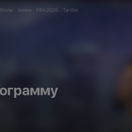
filmlar
Anime
FIFA 2026
Tariflar
лограмму