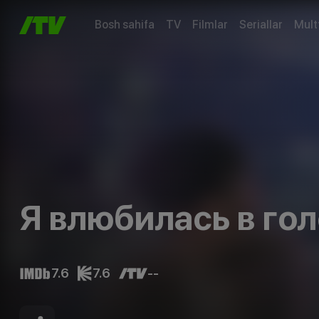
Bosh sahifa
TV
Filmlar
Seriallar
Mult
Я влюбилась в го
7.6
7.6
--