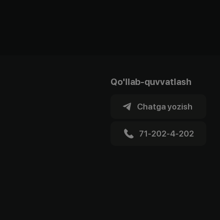
Qo'llab-quvvatlash
Chatga yozish
71-202-4-202