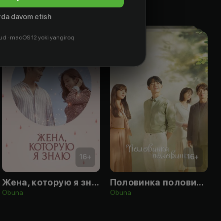
da davom etish
ud · macOS 12 yoki yangiroq
16
+
16
+
Жена, которую я знаю
Половинка половинки
Obuna
Obuna