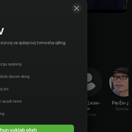
V
tezroq va qulayroq tomosha qiling.
gizga saqlang.
ishda davom eting.
 ijro.
 ajoyib tasvir.
Чон Ён-ги
Ли Сан-ёп
Чхве Джин-
Рю Ён-д
хи
Aktyor
Rejissyor
Ssenaris
ing.
Prodyuser
hun yuklab olish