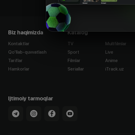
Biz haqimizda
Katalog
Kontaktlar
TV
Multfilmlar
Qo'llab-quvvatlash
Sport
Live
Tariflar
Filmlar
Anime
Hamkorlar
Seriallar
iTrack.uz
Ijtimoiy tarmoqlar