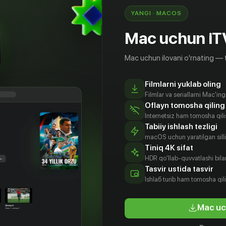
YANGI · MACOS
Mac uchun iT
Mac uchun ilovani o'rnating — 
Filmlarni yuklab oling
Filmlar va seriallarni Mac'in
Oflayn tomosha qiling
Internetsiz ham tomosha qil
Tabiiy ishlash tezligi
macOS uchun yaratilgan silliq
Tiniq 4K sifat
HDR qo'llab-quvvatlashi bilan
Tasvir ustida tasvir
Ishlаб turib ham tomosha qil
Mac uc