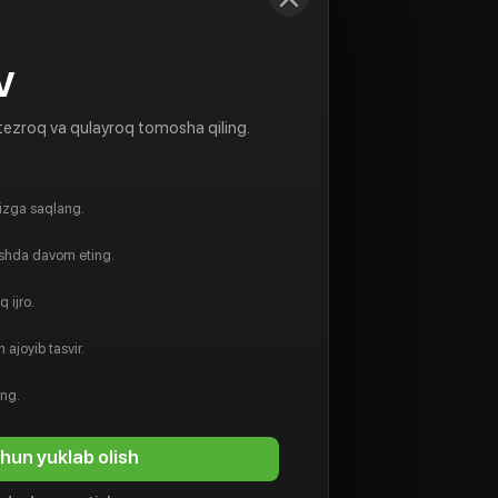
V
tezroq va qulayroq tomosha qiling.
gizga saqlang.
ishda davom eting.
 ijro.
 ajoyib tasvir.
ing.
hun yuklab olish