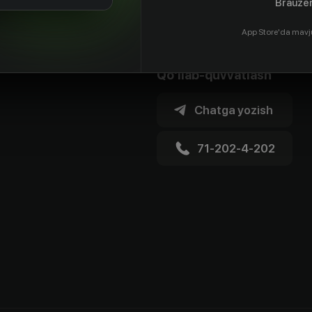
Brauzer
App Store'da mavj
Qo'llab-quvvatlash
Chatga yozish
71-202-4-202