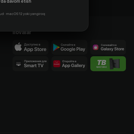
da davom etish
ud · macOS 12 yoki yangiroq
Ilovalar