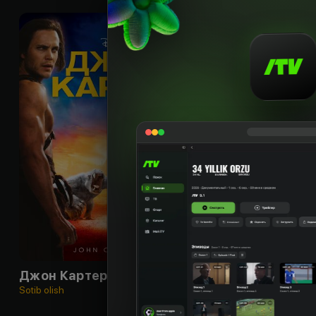
12
+
Джон Картер
Sotib olish