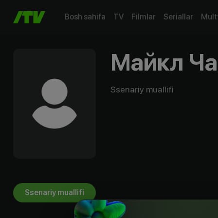
Bosh sahifa
TV
Filmlar
Seriallar
Mult
Майкл Ча
Ssenariy muallifi
Ssenariy muallifi