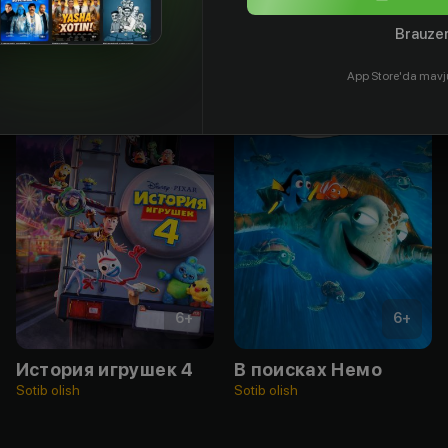
Brauzer
App Store'da mavj
6
+
6
+
История игрушек 4
В поисках Немо
Sotib olish
Sotib olish