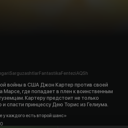
ngari
Sarguzashtlar
Fantastika
Fentezi
AQSh
ой войны в США Джон Картер против своей
а Марсе, где попадает в плен к воинственным
уземцам. Картеру предстоит не только
о и спасти принцессу Дею Торис из Гелиума.
е у каждого есть второй шанс»
00