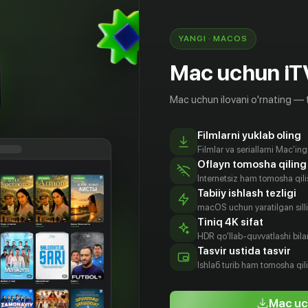
YANGI · MACOS
Mac uchun iT
Mac uchun ilovani o'rnating — 
Filmlarni yuklab oling
Filmlar va seriallarni Mac'in
Oflayn tomosha qiling
Internetsiz ham tomosha qil
Tabiiy ishlash tezligi
macOS uchun yaratilgan silliq
Tiniq 4K sifat
HDR qo'llab-quvvatlashi bilan
инн
Тейлор Китч
Уиллем
Томас
Tasvir ustida tasvir
линз
Дефо
Хейден Чёрч
Aktyor
Ishlаб turib ham tomosha qil
tyor
Aktyor
Aktyor
Mac uc