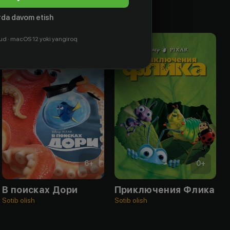
da davom etish
ud · macOS 12 yoki yangiroq
6
+
0
+
В поисках Дори
Приключения Флика
Sotib olish
Sotib olish
S