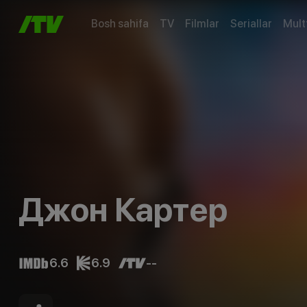
Bosh sahifa
TV
Filmlar
Seriallar
Mult
Джон Картер
6.6
6.9
--