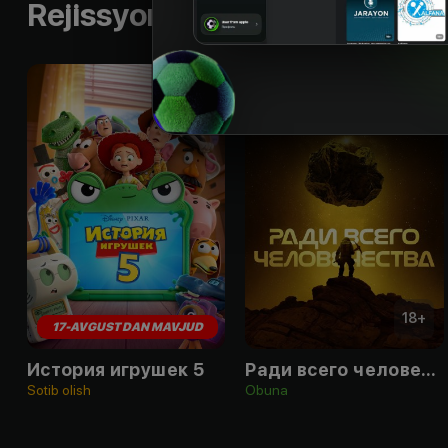
Rejissyorning boshqa ishlari
6
+
18
+
17-AVGUST DAN MAVJUD
История игрушек 5
Ради всего человечества
Sotib olish
Obuna