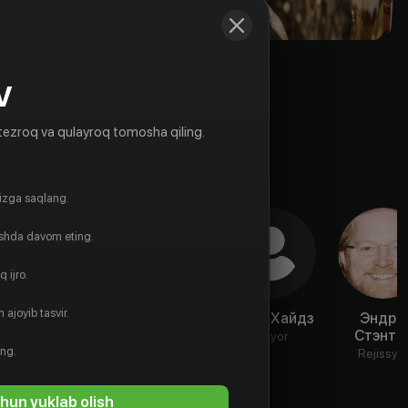
V
tezroq va qulayroq tomosha qiling.
gizga saqlang.
ishda davom eting.
 ijro.
 ajoyib tasvir.
Джеймс
Брайан
Кирен Хайдз
Эндрю
Пьюрфой
Крэнстон
Стэнто
Aktyor
ing.
Aktyor
Aktyor
Rejissyo
hun yuklab olish