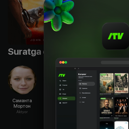
Til
:
rus, eng
Sifati
:
HD
Suratga olish guruhi
Саманта
Марк Стронг
Доминик
Л
Мортон
Уэст
Кол
Aktyor
Aktyor
Aktyor
Ak