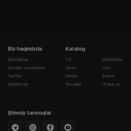
Biz haqimizda
Katalog
Kontaktlar
TV
Multfilmlar
Qo'llab-quvvatlash
Sport
Live
Tariflar
Filmlar
Anime
Hamkorlar
Seriallar
iTrack.uz
Ijtimoiy tarmoqlar