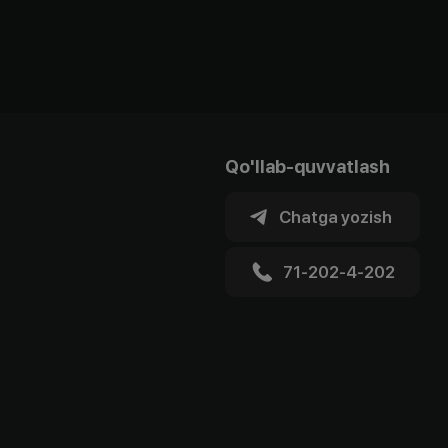
Qo'llab-quvvatlash
Chatga yozish
71-202-4-202