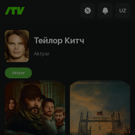
UZ
Тейлор Китч
Aktyor
Aktyor