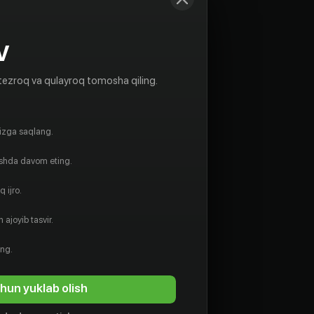
V
tezroq va qulayroq tomosha qiling.
gizga saqlang.
ishda davom eting.
 ijro.
 ajoyib tasvir.
ing.
hun yuklab olish