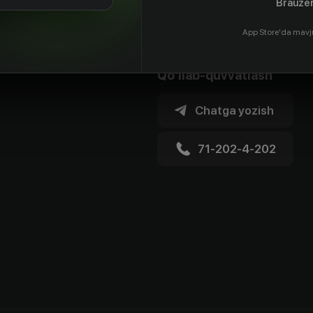
Brauzer
App Store'da mavj
Qo'llab-quvvatlash
Chatga yozish
71-202-4-202