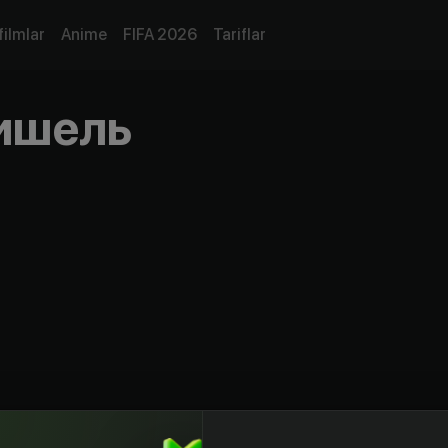
filmlar
Anime
FIFA 2026
Tariflar
ишель