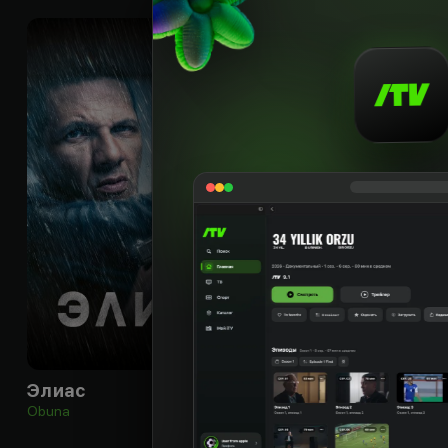
18
+
Элиас
Obuna