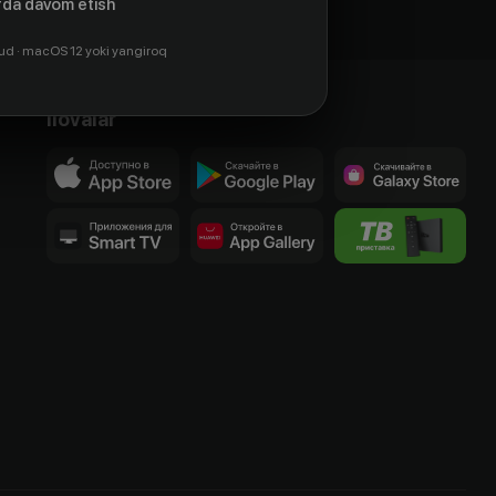
da davom etish
ud · macOS 12 yoki yangiroq
Ilovalar