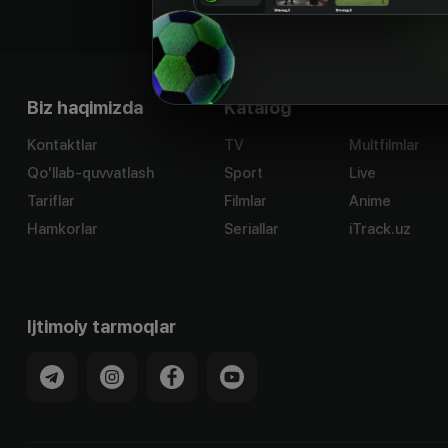
Biz haqimizda
Katalog
Kontaktlar
TV
Multfilmlar
Qo'llab-quvvatlash
Sport
Live
Tariflar
Filmlar
Anime
Hamkorlar
Seriallar
iTrack.uz
Ijtimoiy tarmoqlar