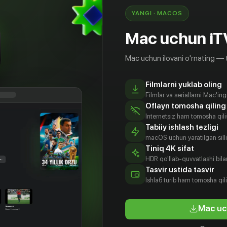
YANGI · MACOS
Mac uchun iT
Mac uchun ilovani o'rnating — 
Filmlarni yuklab oling
Filmlar va seriallarni Mac'in
Oflayn tomosha qiling
Internetsiz ham tomosha qil
Tabiiy ishlash tezligi
macOS uchun yaratilgan silliq
Tiniq 4K sifat
HDR qo'llab-quvvatlashi bilan
Tasvir ustida tasvir
Ishlаб turib ham tomosha qil
Mac uc