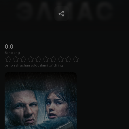
0.0
Baholang
Empty
1 Star
2 Stars
3 Stars
4 Stars
5 Stars
6 Stars
7 Stars
8 Stars
9 Stars
10 Stars
baholash uchun yulduzlarni to'ldiring