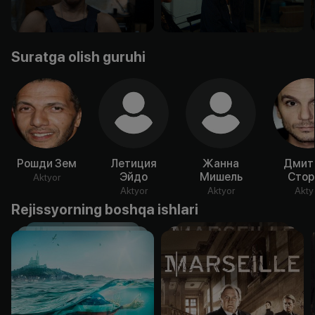
Suratga olish guruhi
Рошди Зем
Летиция
Жанна
Дмит
Эйдо
Мишель
Стор
Aktyor
Aktyor
Aktyor
Akty
Rejissyorning boshqa ishlari