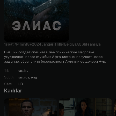
1soat
44min
18+
2024
Jangari
Triller
Belgiya
AQSh
Fransiya
Бывший солдат спецназа, чье психическое здоровье
ухудшилось после службы в Афганистане, получает новое
задание: обеспечить безопасность Амины и ее дочери Нур.
Til
:
rus, fra
Subtitr
:
rus, rus, eng
Sifati
:
HD
Kadrlar