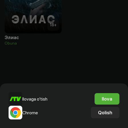
18
+
Элиас
Obuna
Ilova
Ilovaga o'tish
Qolish
Chrome