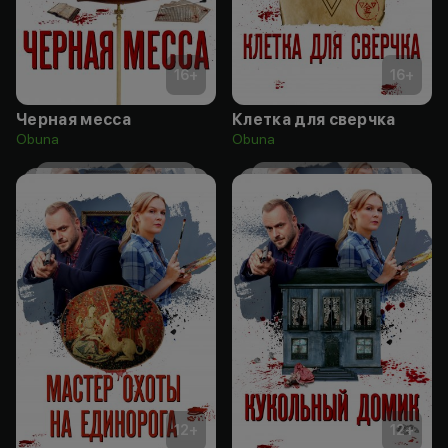
16
+
16
+
Черная месса
Клетка для сверчка
Obuna
Obuna
12
+
12
+