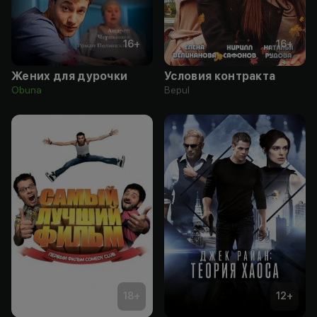
16
+
16
+
Жених для дурочки
Условия контракта
Obuna
Bepul
18
+
12
+