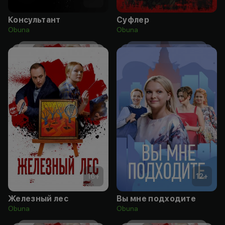
Консультант
Суфлер
Obuna
Obuna
16
+
12
+
Железный лес
Вы мне подходите
Obuna
Obuna