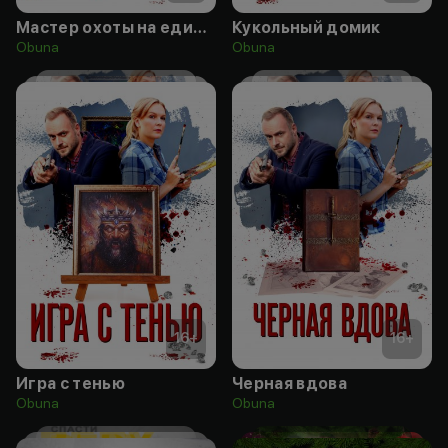
Мастер охоты на единорога
Кукольный домик
Obuna
Obuna
16
+
16
+
Игра с тенью
Черная вдова
Obuna
Obuna