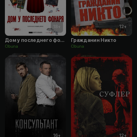
18
+
12
+
Дом у последнего фонаря
Гражданин Никто
Obuna
Obuna
16
+
12
+