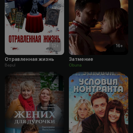
12
+
16
+
Отравленная жизнь
Затмение
Bepul
Obuna