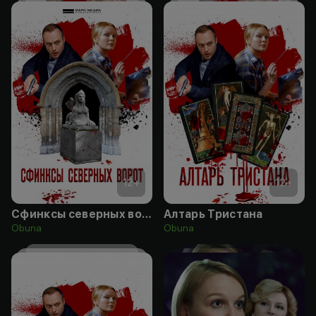
12
+
12
+
Сфинксы северных ворот
Алтарь Тристана
Obuna
Obuna