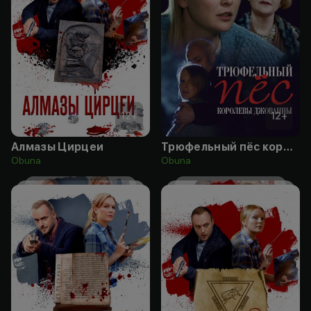
12
+
12
+
Алмазы Цирцеи
Трюфельный пёс королевы Джованны
Obuna
Obuna