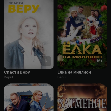
16
+
16
+
Спасти Веру
Ёлка на миллион
Bepul
Bepul