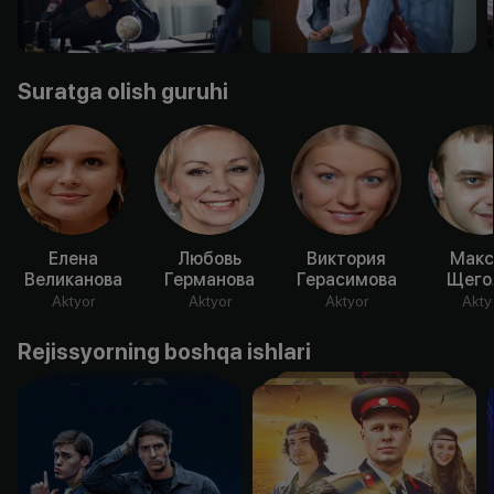
Suratga olish guruhi
Елена
Любовь
Виктория
Мак
Великанова
Германова
Герасимова
Щего
Aktyor
Aktyor
Aktyor
Akty
Rejissyorning boshqa ishlari