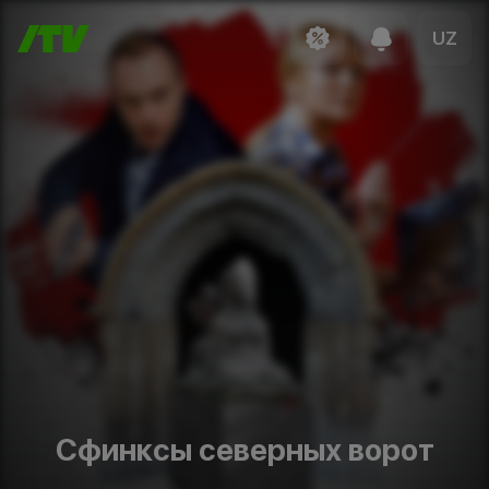
UZ
Сфинксы северных ворот