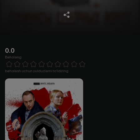
0.0
Baholang
Empty
1 Star
2 Stars
3 Stars
4 Stars
5 Stars
6 Stars
7 Stars
8 Stars
9 Stars
10 Stars
baholash uchun yulduzlarni to'ldiring