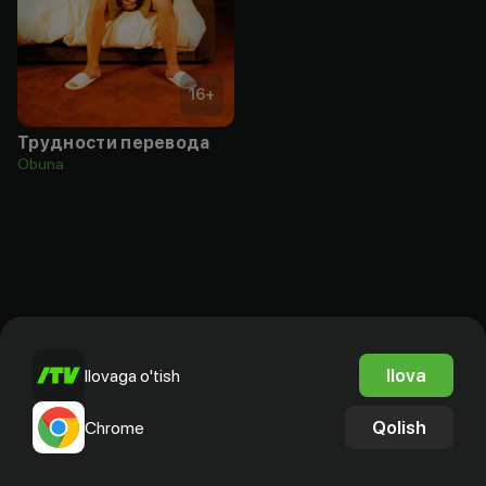
16
+
Трудности перевода
Obuna
Ilova
Ilovaga o'tish
Qolish
Chrome