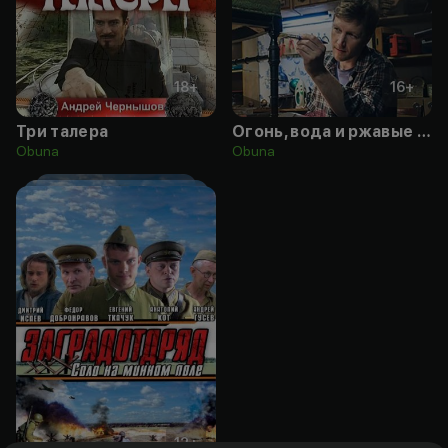
18
+
16
+
Три талера
Огонь, вода и ржавые трубы
Obuna
Obuna
12
+