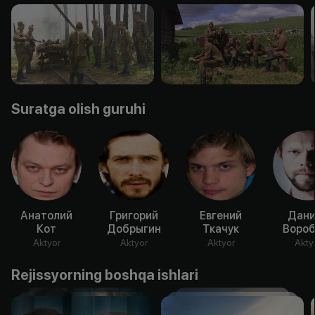
Suratga olish guruhi
Анатолий
Григорий
Евгений
Дани
Кот
Добрыгин
Ткачук
Вороб
Aktyor
Aktyor
Aktyor
Akty
Rejissyorning boshqa ishlari