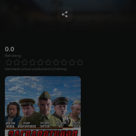
0.0
Baholang
Empty
1 Star
2 Stars
3 Stars
4 Stars
5 Stars
6 Stars
7 Stars
8 Stars
9 Stars
10 Stars
baholash uchun yulduzlarni to'ldiring