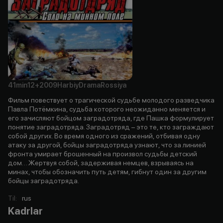
41min
12+
2009
Harbiy
Drama
Rossiya
Фильм повествует о трагической судьбе молодого разведчика
Павла Потёмкина, судьба которого неожиданно меняется и
его зачисляют бойцом заградотряда, где Пашка формулирует
понятие заградотряда. Заградотряд – это те, кто заграждают
собой других. Во время одного из сражений, отбивая одну
атаку за другой, бойцы заградотряда узнают, что за линией
фронта умирает брошенный на произвол судьбы детский
дом… Жертвуя собой, задерживая немцев, взрываясь на
минах, чтобы обозначить путь детям, гибнут один за другим
бойцы заградотряда.
Til
:
rus
Kadrlar