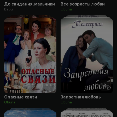
До свидания, мальчики
Все возрасты любви
Bepul
Obuna
16
+
12
+
Опасные связи
Запретная любовь
Obuna
Obuna