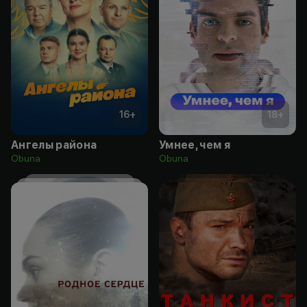
16
+
18
+
Ангелы района
Умнее, чем я
Obuna
Obuna