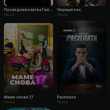
Последняя клятва Гиппократа
Черный пес
Obuna
Obuna
12
+
18
+
Маме снова 17
Расплата
Obuna
Obuna