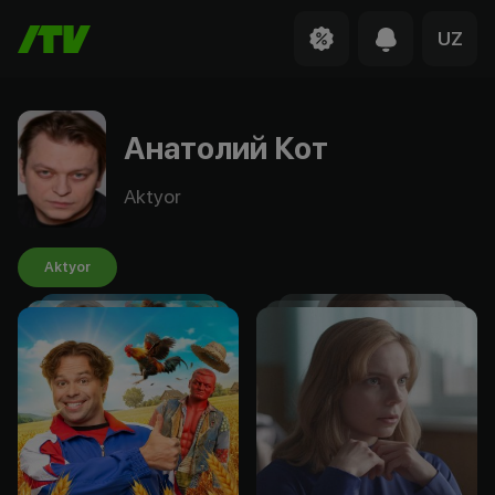
UZ
Анатолий Кот
Aktyor
Aktyor