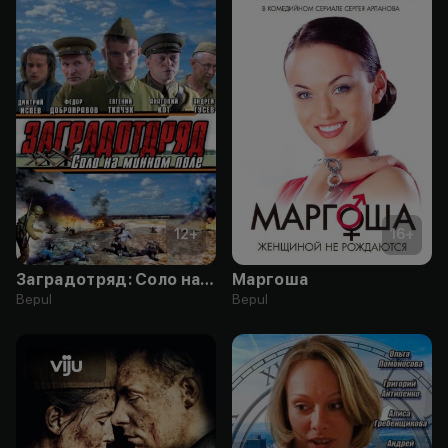
12
+
16
+
Заградотряд: Соло на минном поле
Маргоша
Bepul
Bepul