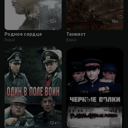
12
+
16
+
Родное сердце
Танкист
Bepul
Bepul
12
+
18
+