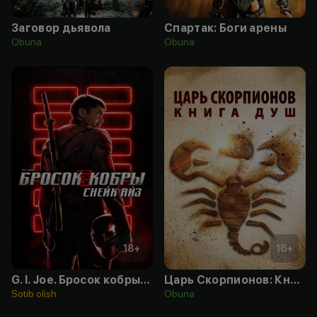
Заговор дьявола
Спартак: Боги арены
Obuna
Obuna
18
+
16
+
G. I. Joe. Бросок кобры: Снейк Айз
Царь Скорпионов: Книга Душ
Sotib olish
Obuna