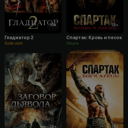
18
+
18
+
Гладиатор 2
Спартак: Кровь и песок
Sotib olish
Obuna
18
+
18
+