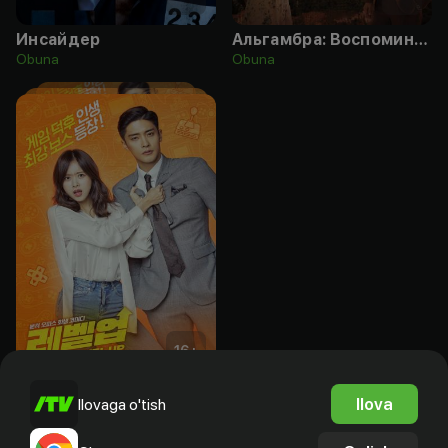
Инсайдер
Альгамбра: Воспоминания о королевстве
Obuna
Obuna
16
+
Следующий уровень
Ilova
Ilovaga o'tish
Obuna