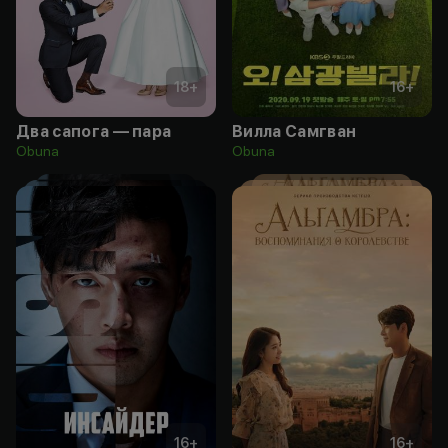
18
+
16
+
Два сапога — пара
Вилла Самгван
Obuna
Obuna
16
+
16
+