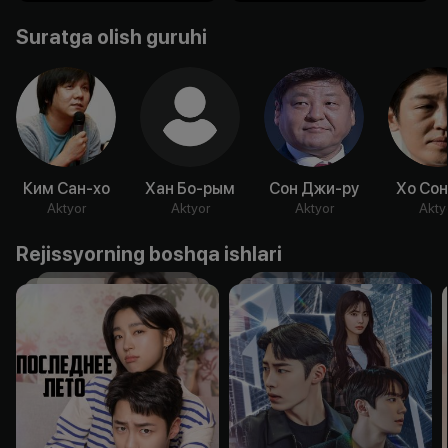
Suratga olish guruhi
Ким Сан-хо
Хан Бо-рым
Сон Джи-ру
Хо Сон
Aktyor
Aktyor
Aktyor
Akty
Rejissyorning boshqa ishlari