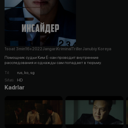
1soat
3min
16+
2022
Jangari
Kriminal
Triller
Janubiy Koreya
Помощник судьи Ким Ё-хан проводит внутренние
расследования и однажды сам попадает в тюрьму.
Til
:
rus, ko, sg
Sifati
:
HD
Kadrlar