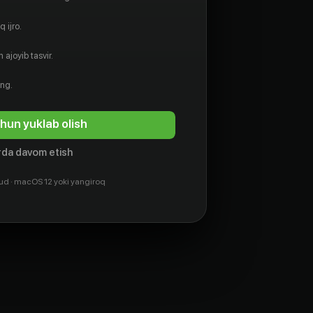
 ijro.
 ajoyib tasvir.
ing.
hun yuklab olish
da davom etish
ud · macOS 12 yoki yangiroq