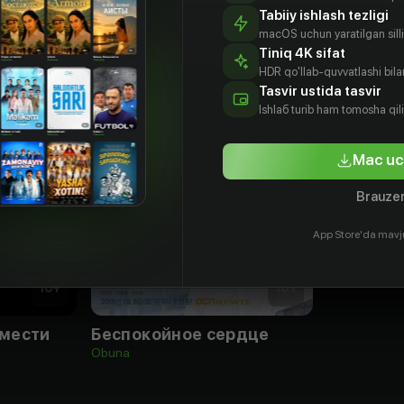
Tabiiy ishlash tezligi
macOS uchun yaratilgan silliq
Tiniq 4K sifat
HDR qo'llab-quvvatlashi bilan
Tasvir ustida tasvir
Ishlаб turib ham tomosha qil
Mac uc
Brauzer
App Store'da mavj
16
+
16
+
 мести
Беспокойное сердце
Obuna