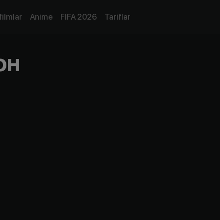
filmlar
Anime
FIFA 2026
Tariflar
он