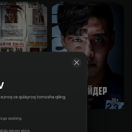
V
tezroq va qulayroq tomosha qiling.
18
+
16
+
Пропавшие: Другая сторона
Инсайдер
gizga saqlang.
Obuna
ishda davom eting.