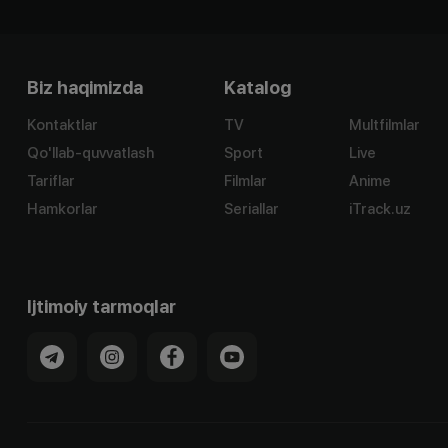
Biz haqimizda
Katalog
Kontaktlar
TV
Multfilmlar
Qo'llab-quvvatlash
Sport
Live
Tariflar
Filmlar
Anime
Hamkorlar
Seriallar
iTrack.uz
Ijtimoiy tarmoqlar