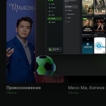
16
+
Прикосновение
Мисс Ма, богиня
Obuna
Obuna