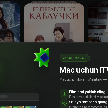
YANGI · MACOS
Mac uchun iT
Mac uchun ilovani o'rnating — 
18
+
16
+
Filmlarni yuklab oling
аследник
Её прелестные каблучки
Filmlar va seriallarni Mac'in
Obuna
Obuna
Oflayn tomosha qiling
Internetsiz ham tomosha qil