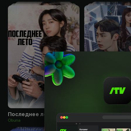
16
+
Последнее лето
Невозможный н
Obuna
Obuna