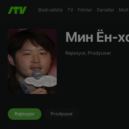
Bosh sahifa
TV
Filmlar
Seriallar
Mult
Мин Ён-х
Rejissyor, Prodyuser
Rejissyor
Prodyuser