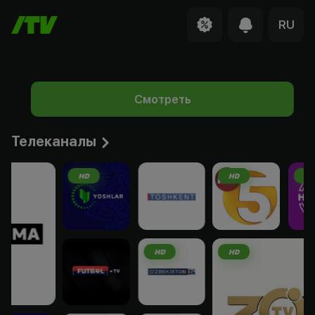
RU
Мелодрама, Мистика, 2026, 18+, Узбекистан
Смотреть
Телеканалы
HD
HD
FHD
HD
HD