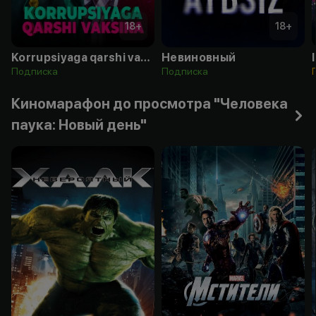
18
+
18
+
Korrupsiyaga qarshi vaksina
Невиновный
Подписка
Подписка
Киномарафон до просмотра "Человека
паука: Новый день"