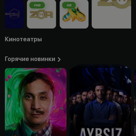
FHD
HD
Кинотеатры
Горячие новинки