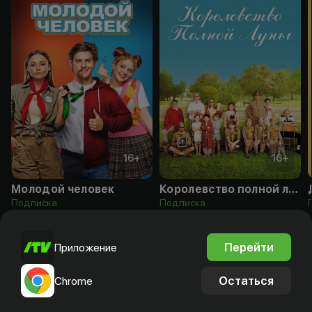
16
+
16
+
Молодой человек
Королевство полной луны
Подписка
Подписка
Показать больше
Перейти
Приложение
Остаться
Chrome
Главная